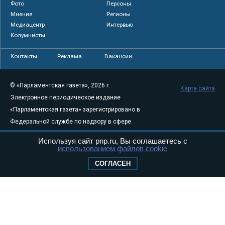
Фото
Персоны
Мнения
Регионы
Медиацентр
Интервью
Колумнисты
Контакты
Реклама
Вакансии
© «Парламентская газета», 2026 г.
Карта сайта
Электронное периодическое издание
«Парламентская газета» зарегистрировано в
Федеральной службе по надзору в сфере
связи, информационных технологий и
Используя сайт pnp.ru, Вы соглашаетесь с
массовых коммуникаций (Роскомнадзор) 05
использованием файлов cookie
августа 2011 года. 18+
СОГЛАСЕН
Свидетельство о регистрации Эл № ФС77-
46097
Учредитель — АНО «Парламентская газета»
Исполняющий обязанности главного
редактора — Абдуллаев М.Р.