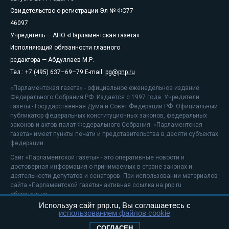
Свидетельство о регистрации Эл № ФС77-
46097
Учредитель — АНО «Парламентская газета»
Исполняющий обязанности главного
редактора — Абдуллаев М.Р.
Тел.: +7 (495) 637–69–79 E-mail:
pg@pnp.ru
«Парламентская газета» - официальное еженедельное издание
Федерального Собрания РФ. Издается с 1997 года. Учредители
газеты - Государственная Дума и Совет Федерации РФ. Официальный
публикатор федеральных конституционных законов, федеральных
законов и актов палат Федерального Собрания. «Парламентская
газета» имеет пункты печати и представительства в десяти субъектах
федерации.
Сайт «Парламентской газеты» - это оперативные новости и
достоверная информация о принимаемых в стране законах и
деятельности депутатов и сенаторов. При использовании материалов
сайта «Парламентской газеты» активная ссылка на pnp.ru
обязательна.
Используя сайт pnp.ru, Вы соглашаетесь с
На информационном ресурсе применяются
рекомендательные
использованием файлов cookie
технологии
Положение о защите персональных данных
СОГЛАСЕН