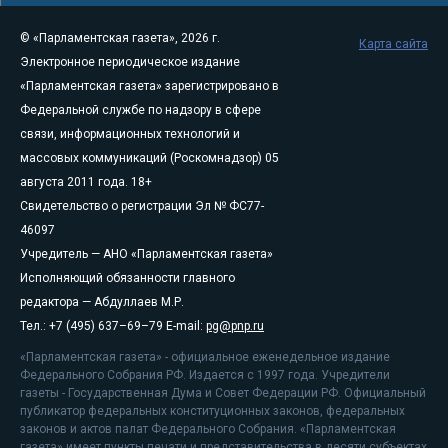
© «Парламентская газета», 2026 г.
Карта сайта
Электронное периодическое издание
«Парламентская газета» зарегистрировано в
Федеральной службе по надзору в сфере
связи, информационных технологий и
массовых коммуникаций (Роскомнадзор) 05
августа 2011 года. 18+
Свидетельство о регистрации Эл № ФС77-
46097
Учредитель — АНО «Парламентская газета»
Исполняющий обязанности главного
редактора — Абдуллаев М.Р.
Тел.: +7 (495) 637–69–79 E-mail:
pg@pnp.ru
«Парламентская газета» - официальное еженедельное издание
Федерального Собрания РФ. Издается с 1997 года. Учредители
газеты - Государственная Дума и Совет Федерации РФ. Официальный
публикатор федеральных конституционных законов, федеральных
законов и актов палат Федерального Собрания. «Парламентская
газета» имеет пункты печати и представительства в десяти субъектах