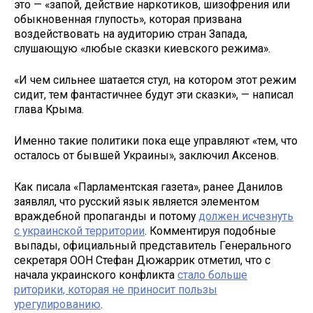
это — «запой, действие наркотиков, шизофрения или
обыкновенная глупость», которая призвана
воздействовать на аудиторию стран Запада,
слушающую «любые сказки киевского режима».
«И чем сильнее шатается стул, на котором этот режим
сидит, тем фантастичнее будут эти сказки», — написал
глава Крыма.
Именно такие политики пока еще управляют «тем, что
осталось от бывшей Украины», заключил Аксенов.
Как писала «Парламентская газета», ранее Данилов
заявлял, что русский язык является элементом
враждебной пропаганды и потому
должен исчезнуть
с украинской территории
. Комментируя подобные
выпады, официальный представитель Генерального
секретаря ООН Стефан Дюжаррик отметил, что с
начала украинского конфликта
стало больше
риторики, которая не приносит пользы
урегулированию
.