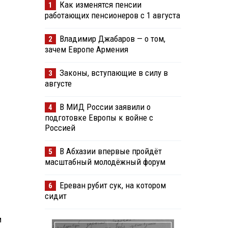
Как изменятся пенсии
1
работающих пенсионеров с 1 августа
Владимир Джабаров — о том,
2
зачем Европе Армения
Законы, вступающие в силу в
3
августе
В МИД России заявили о
4
подготовке Европы к войне с
Россией
В Абхазии впервые пройдёт
5
масштабный молодёжный форум
Ереван рубит сук, на котором
6
сидит
м