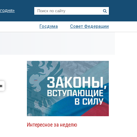
егодня»
Госдума
Совет Федерации
я
Авто
Недвижимость
Технологии
иза
Интересное за неделю