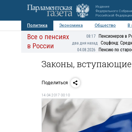
Издание
Федерального Собран
Российской Федераци
Политика
Экономика
Общество
В
Все о пенсиях
Фото
Авторы
Персоны
Мнения
Регионы
Пенсионеров в Р
08:17
Соцфонд: Средн
два дня назад
в России
Пенсию по старо
04.08.2026
Законы, вступающие 
Поделиться
14.04.2017 00:10