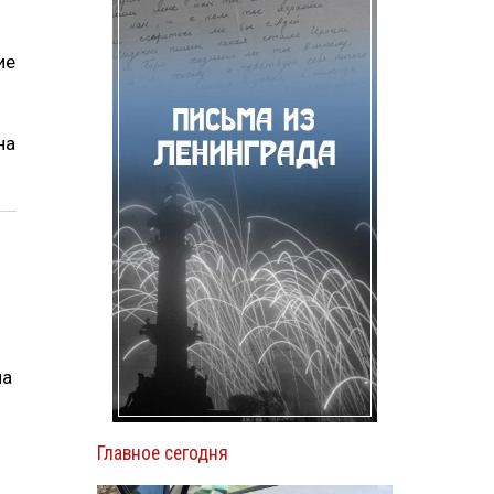
ие
на
на
Главное сегодня