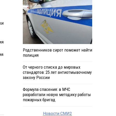
ки
ия
Родственников сирот поможет найти
ия
полиция
От черного списка до мировых
стандартов: 25 лет антиотмывочному
закону России
Формула спасения: в МЧС
разработали новую методику работы
пожарных бригад
Новости СМИ2