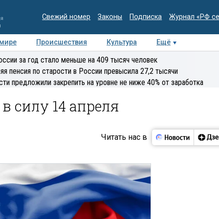
Свежий номер
Законы
Подписка
Журнал «РФ с
ия
и
 мире
Происшествия
Культура
Ещё
Медиацентр
Интервью
Колумнисты
Делова
оссии за год стало меньше на 409 тысяч человек
эксперт
яя пенсия по старости в России превысила 27,2 тысячи
сти предложили закрепить на уровне не ниже 40% от заработка
в силу 14 апреля
Читать нас в