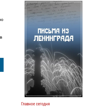
но
 в
Главное сегодня