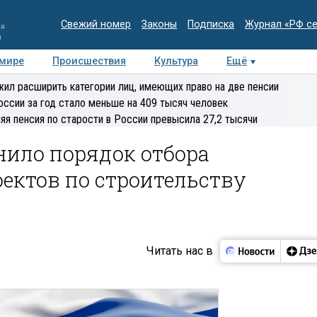
Свежий номер
Законы
Подписка
Журнал «РФ с
ия
и
 мире
Происшествия
Культура
Ещё
Медиацентр
Интервью
Колумнисты
Делова
ил расширить категории лиц, имеющих право на две пенсии
эксперт
оссии за год стало меньше на 409 тысяч человек
яя пенсия по старости в России превысила 27,2 тысячи
нило порядок отбора
ектов по строительству
Читать нас в