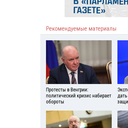
Рекомендуемые материалы
Протесты в Венгрии:
Эксп
политический кризис набирает
дать
обороты
защи