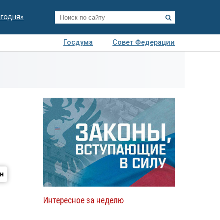
егодня»
Госдума
Совет Федерации
я
Авто
Недвижимость
Технологии
иза
Интересное за неделю