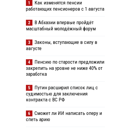
Как изменятся пенсии
1
работающих пенсионеров с 1 августа
В Абхазии впервые пройдёт
2
масштабный молодёжный форум
Законы, вступающие в силу в
3
августе
Пенсию по старости предложили
4
закрепить на уровне не ниже 40% от
заработка
Путин расширил список лиц с
5
судимостью для заключения
контракта с ВС РФ
Сможет ли ИИ написать оперу и
6
спеть арию