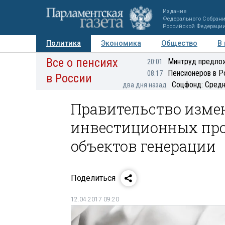
Издание
Федерального Собран
Российской Федераци
Политика
Экономика
Общество
В
Все о пенсиях
Фото
Авторы
Персоны
Мнения
Регионы
Минтруд предлож
20:01
Пенсионеров в Р
08:17
в России
Соцфонд: Средн
два дня назад
Правительство изме
инвестиционных про
объектов генерации
Поделиться
12.04.2017 09:20