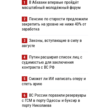
В Абхазии впервые пройдёт
1
масштабный молодёжный форум
Пенсию по старости предложили
2
закрепить на уровне не ниже 40% от
заработка
Законы, вступающие в силу в
3
августе
Путин расширил список лиц с
4
судимостью для заключения
контракта с ВС РФ
Сможет ли ИИ написать оперу и
5
спеть арию
ВС России поразили резервуары
6
с ГСМ в порту Одессы и буксир в
порту Николаева