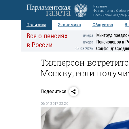
Издание
Федерального Собран
Российской Федераци
Политика
Экономика
Общество
В
Все о пенсиях
Фото
Авторы
Персоны
Мнения
Регионы
Минтруд предлож
вчера
Пенсионеров в Р
вчера
в России
Соцфонд: Средня
05.08.2026
Тиллерсон встретитс
Москву, если получи
Поделиться
06.04.2017 22:20