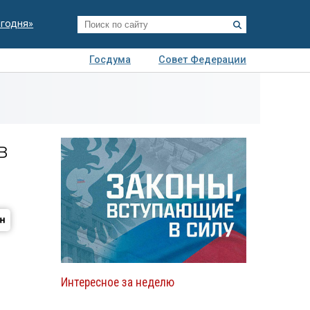
егодня»
Госдума
Совет Федерации
я
Авто
Недвижимость
Технологии
иза
в
Интересное за неделю