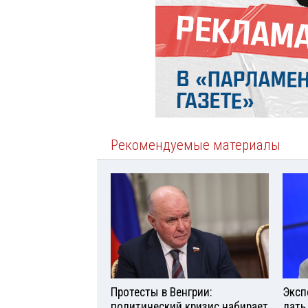
Рекомендуемые материалы
Протесты в Венгрии:
Эксп
политический кризис набирает
дать