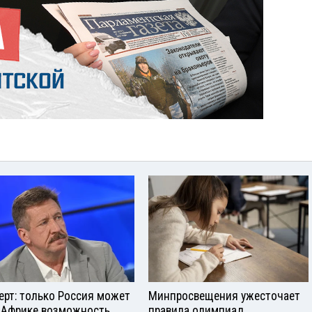
ерт: только Россия может
Минпросвещения ужесточает
 Африке возможность
правила олимпиад