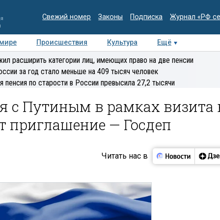
Свежий номер
Законы
Подписка
Журнал «РФ с
ия
и
 мире
Происшествия
Культура
Ещё
Медиацентр
Интервью
Колумнисты
Делова
ил расширить категории лиц, имеющих право на две пенсии
эксперт
оссии за год стало меньше на 409 тысяч человек
я пенсия по старости в России превысила 27,2 тысячи
я с Путиным в рамках визита 
т приглашение — Госдеп
Читать нас в