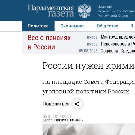
Издание
Федерального Собран
Российской Федераци
Политика
Экономика
Общество
В
Все о пенсиях
Фото
Авторы
Персоны
Мнения
Регионы
Минтруд предлож
вчера
Пенсионеров в Р
вчера
в России
Соцфонд: Средня
05.08.2026
России нужен крими
На площадке Совета Федераци
уголовной политики России
Поделиться
06.04.2017 00:01
Автор:
Никита Вятчанин