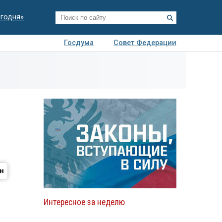
егодня»
Госдума
Совет Федерации
я
Авто
Недвижимость
Технологии
иза
Интересное за неделю