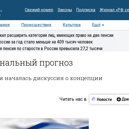
Свежий номер
Законы
Подписка
Журнал «РФ с
ия
и
 мире
Происшествия
Культура
Ещё
Медиацентр
Интервью
Колумнисты
Делова
ил расширить категории лиц, имеющих право на две пенсии
эксперт
оссии за год стало меньше на 409 тысяч человек
я пенсия по старости в России превысила 27,2 тысячи
нальный прогноз
и началась дискуссия о концепции
Читать нас в