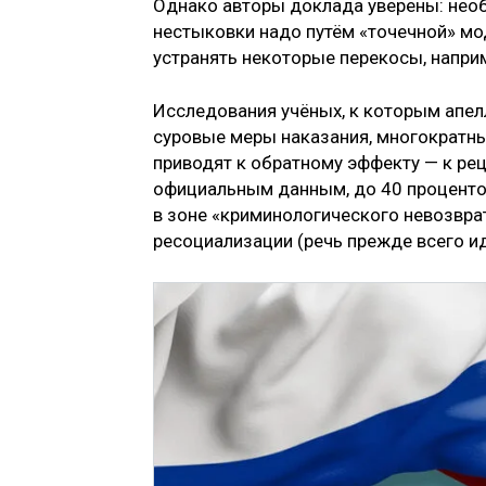
Однако авторы доклада уверены: нео
нестыковки надо путём «точечной» мо
устранять некоторые перекосы, наприм
Исследования учёных, к которым апел
суровые меры наказания, многократны
приводят к обратному эффекту — к рец
официальным данным, до 40 проценто
в зоне «криминологического невозврат
ресоциализации (речь прежде всего ид