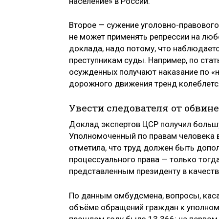
население» в России.
Второе — сужение уголовно-правового
не может применять репрессии на люб
доклада, надо потому, что наблюдает
преступникам суды. Например, по ста
осужденных получают наказание по «н
дорожного движения тренд колеблется
Увести следователя от обвин
Доклад экспертов ЦСР получил большу
Уполномоченный по правам человека в
отметила, что труд должен быть допо
процессуального права — только тогда
представленным президенту в качеств
По данным омбудсмена, вопросы, кас
объёме обращений граждан к уполномо
прошлом году было 13 366: на первом