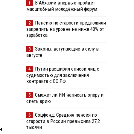
В Абхазии впервые пройдёт
1
масштабный молодёжный форум
Пенсию по старости предложили
2
закрепить на уровне не ниже 40% от
заработка
Законы, вступающие в силу в
3
августе
Путин расширил список лиц с
4
судимостью для заключения
контракта с ВС РФ
Сможет ли ИИ написать оперу и
5
спеть арию
Соцфонд: Средняя пенсия по
6
старости в России превысила 27,2
тысячи
В