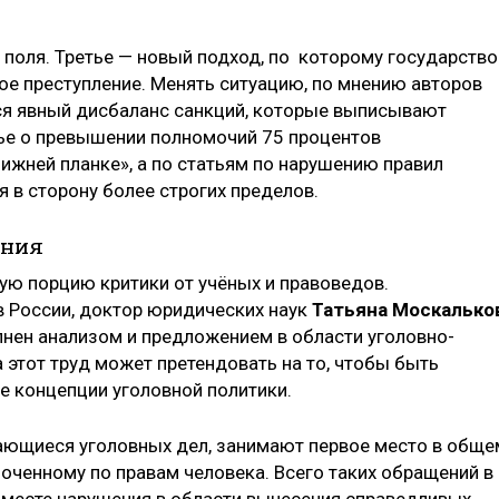
 поля. Третье — новый подход, по которому государство
ое преступление. Менять ситуацию, по мнению авторов
ся явный дисбаланс санкций, которые выписывают
тье о превышении полномочий 75 процентов
ижней планке», а по статьям по нарушению правил
 в сторону более строгих пределов.
ения
ю порцию критики от учёных и правоведов.
 России, доктор юридических наук
Татьяна Москалько
лнен анализом и предложением в области уголовно-
 этот труд может претендовать на то, чтобы быть
е концепции уголовной политики.
ающиеся уголовных дел, занимают первое место в обще
ченному по правам человека. Всего таких обращений в
 месте нарушения в области вынесения справедливых