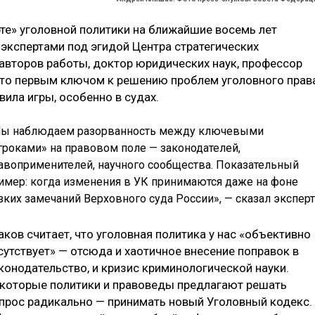
е» уголовной политики на ближайшие восемь лет
экспертами под эгидой Центра стратегических
 авторов работы, доктор юридических наук, профессор
что первым ключом к решению проблем уголовного прав
ила игры, особенно в судах.
ы наблюдаем разорванность между ключевыми
гроками» на правовом поле — законодателей,
авоприменителей, научного сообщества. Показательный
имер: когда изменения в УК принимаются даже на фоне
зких замечаний Верховного суда России», — сказал эксперт
аков считает, что уголовная политика у нас «объективно
сутствует» — отсюда и хаотичное внесение поправок в
конодательство, и кризис криминологической науки.
которые политики и правоведы предлагают решать
прос радикально — принимать новый Уголовный кодекс.