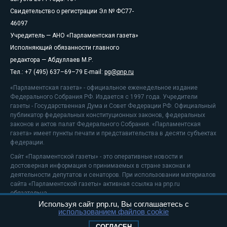
Свидетельство о регистрации Эл № ФС77-
46097
Учредитель — АНО «Парламентская газета»
Исполняющий обязанности главного
редактора — Абдуллаев М.Р.
Тел.: +7 (495) 637–69–79 E-mail:
pg@pnp.ru
«Парламентская газета» - официальное еженедельное издание
Федерального Собрания РФ. Издается с 1997 года. Учредители
газеты - Государственная Дума и Совет Федерации РФ. Официальный
публикатор федеральных конституционных законов, федеральных
законов и актов палат Федерального Собрания. «Парламентская
газета» имеет пункты печати и представительства в десяти субъектах
федерации.
Сайт «Парламентской газеты» - это оперативные новости и
достоверная информация о принимаемых в стране законах и
деятельности депутатов и сенаторов. При использовании материалов
сайта «Парламентской газеты» активная ссылка на pnp.ru
обязательна.
Используя сайт pnp.ru, Вы соглашаетесь с
На информационном ресурсе применяются
рекомендательные
использованием файлов cookie
технологии
Положение о защите персональных данных
СОГЛАСЕН