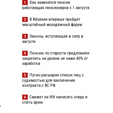
Как изменятся пенсии
1
работающих пенсионеров с 1 августа
В Абхазии впервые пройдёт
2
масштабный молодёжный форум
Законы, вступающие в силу в
3
августе
Пенсию по старости предложили
4
закрепить на уровне не ниже 40% от
заработка
Путин расширил список лиц с
5
судимостью для заключения
контракта с ВС РФ
Сможет ли ИИ написать оперу и
6
спеть арию
ь