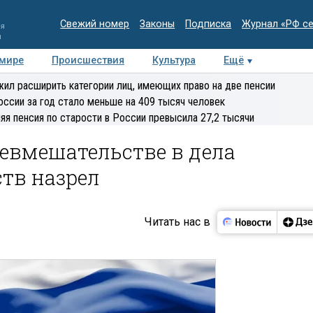
Свежий номер
Законы
Подписка
Журнал «РФ с
ия
и
 мире
Происшествия
Культура
Ещё
Медиацентр
Интервью
Колумнисты
Делова
ил расширить категории лиц, имеющих право на две пенсии
эксперт
оссии за год стало меньше на 409 тысяч человек
яя пенсия по старости в России превысила 27,2 тысячи
невмешательстве в дела
тв назрел
Читать нас в