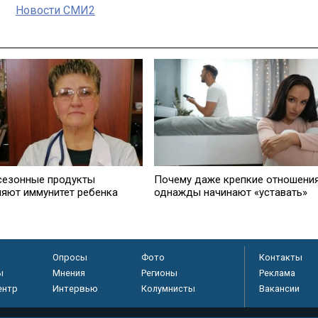
Новости СМИ2
 сезонные продукты
Почему даже крепкие отношени
ляют иммунитет ребенка
однажды начинают «уставать»
Опросы
Фото
Контакты
ы
Мнения
Регионы
Реклама
ентр
Интервью
Колумнисты
Вакансии