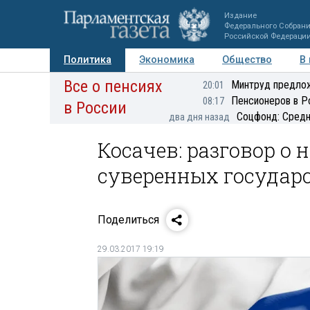
Издание
Федерального Собран
Российской Федераци
Политика
Экономика
Общество
В
Все о пенсиях
Фото
Авторы
Персоны
Мнения
Регионы
Минтруд предлож
20:01
Пенсионеров в Р
08:17
в России
Соцфонд: Средн
два дня назад
Косачев: разговор о 
суверенных государс
Поделиться
29.03.2017 19:19