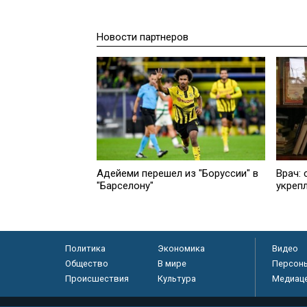
Новости партнеров
Адейеми перешел из "Боруссии" в
Врач:
"Барселону"
укреп
Политика
Экономика
Видео
Общество
В мире
Персон
Происшествия
Культура
Медиац