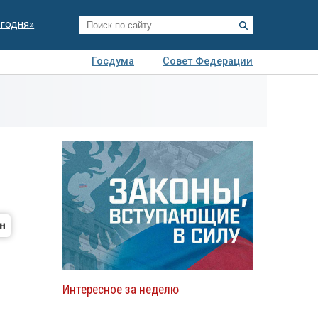
егодня»
Госдума
Совет Федерации
я
Авто
Недвижимость
Технологии
иза
Интересное за неделю