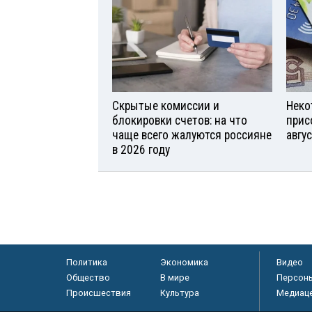
Скрытые комиссии и
Неко
блокировки счетов: на что
прис
чаще всего жалуются россияне
авгу
в 2026 году
Политика
Экономика
Видео
Общество
В мире
Персон
Происшествия
Культура
Медиац