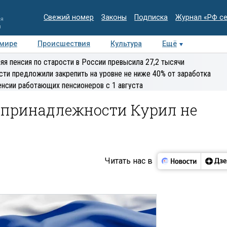
Свежий номер
Законы
Подписка
Журнал «РФ с
ия
и
 мире
Происшествия
Культура
Ещё
Медиацентр
Интервью
Колумнисты
Делова
яя пенсия по старости в России превысила 27,2 тысячи
эксперт
сти предложили закрепить на уровне не ниже 40% от заработка
енсии работающих пенсионеров с 1 августа
о принадлежности Курил не
Читать нас в