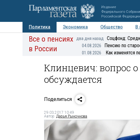
Издание
Федерального Собран
Российской Федераци
Политика
Экономика
Общество
В
Все о пенсиях
Фото
Авторы
Персоны
Мнения
Регионы
Соцфонд: Средн
два дня назад
Пенсию по старо
04.08.2026
в России
Как изменятся п
01.08.2026
Клинцевич: вопрос 
обсуждается
Поделиться
29.03.2017 10:49
Автор:
Дарья Рыночнова