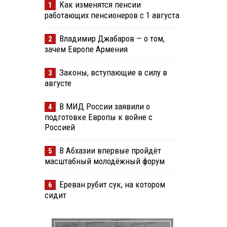
Как изменятся пенсии
1
работающих пенсионеров с 1 августа
Владимир Джабаров — о том,
2
зачем Европе Армения
Законы, вступающие в силу в
3
августе
В МИД России заявили о
4
подготовке Европы к войне с
Россией
В Абхазии впервые пройдёт
5
масштабный молодёжный форум
Ереван рубит сук, на котором
6
сидит