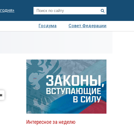
егодня»
Госдума
Совет Федерации
я
Авто
Недвижимость
Технологии
иза
Интересное за неделю