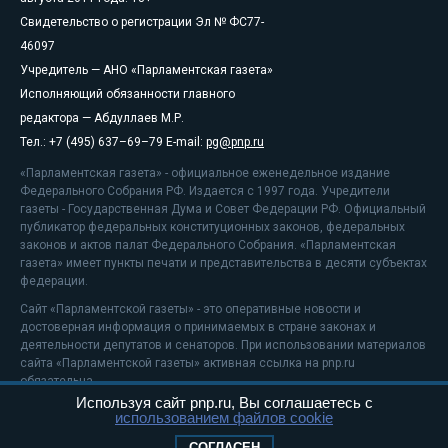
Свидетельство о регистрации Эл № ФС77-
46097
Учредитель — АНО «Парламентская газета»
Исполняющий обязанности главного
редактора — Абдуллаев М.Р.
Тел.: +7 (495) 637–69–79 E-mail:
pg@pnp.ru
«Парламентская газета» - официальное еженедельное издание
Федерального Собрания РФ. Издается с 1997 года. Учредители
газеты - Государственная Дума и Совет Федерации РФ. Официальный
публикатор федеральных конституционных законов, федеральных
законов и актов палат Федерального Собрания. «Парламентская
газета» имеет пункты печати и представительства в десяти субъектах
федерации.
Сайт «Парламентской газеты» - это оперативные новости и
достоверная информация о принимаемых в стране законах и
деятельности депутатов и сенаторов. При использовании материалов
сайта «Парламентской газеты» активная ссылка на pnp.ru
обязательна.
Используя сайт pnp.ru, Вы соглашаетесь с
На информационном ресурсе применяются
рекомендательные
использованием файлов cookie
технологии
Положение о защите персональных данных
СОГЛАСЕН