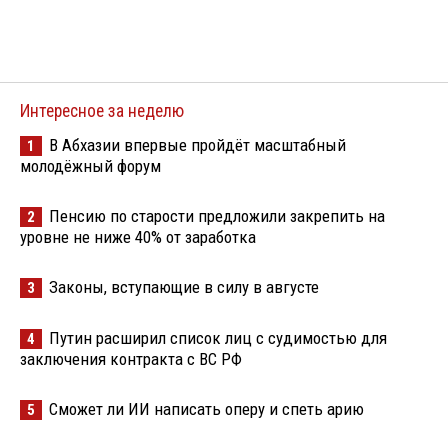
Интересное за неделю
В Абхазии впервые пройдёт масштабный
1
молодёжный форум
Пенсию по старости предложили закрепить на
2
уровне не ниже 40% от заработка
Законы, вступающие в силу в августе
3
Путин расширил список лиц с судимостью для
4
заключения контракта с ВС РФ
Сможет ли ИИ написать оперу и спеть арию
5