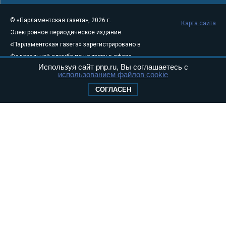
© «Парламентская газета», 2026 г.
Карта сайта
Электронное периодическое издание
«Парламентская газета» зарегистрировано в
Федеральной службе по надзору в сфере
Используя сайт pnp.ru, Вы соглашаетесь с
связи, информационных технологий и
использованием файлов cookie
массовых коммуникаций (Роскомнадзор) 05
СОГЛАСЕН
августа 2011 года. 18+
Свидетельство о регистрации Эл № ФС77-
46097
Учредитель — АНО «Парламентская газета»
Исполняющий обязанности главного
редактора — Абдуллаев М.Р.
Тел.: +7 (495) 637–69–79 E-mail:
pg@pnp.ru
«Парламентская газета» - официальное еженедельное издание
Федерального Собрания РФ. Издается с 1997 года. Учредители
газеты - Государственная Дума и Совет Федерации РФ. Официальный
публикатор федеральных конституционных законов, федеральных
законов и актов палат Федерального Собрания. «Парламентская