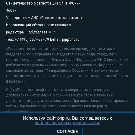
Свидетельство о регистрации Эл № ФС77-
46097
Учредитель — АНО «Парламентская газета»
Исполняющий обязанности главного
редактора — Абдуллаев М.Р.
Тел.: +7 (495) 637–69–79 E-mail:
pg@pnp.ru
«Парламентская газета» - официальное еженедельное издание
Федерального Собрания РФ. Издается с 1997 года. Учредители
газеты - Государственная Дума и Совет Федерации РФ. Официальный
публикатор федеральных конституционных законов, федеральных
законов и актов палат Федерального Собрания. «Парламентская
газета» имеет пункты печати и представительства в десяти субъектах
федерации.
Сайт «Парламентской газеты» - это оперативные новости и
достоверная информация о принимаемых в стране законах и
деятельности депутатов и сенаторов. При использовании материалов
сайта «Парламентской газеты» активная ссылка на pnp.ru
обязательна.
Используя сайт pnp.ru, Вы соглашаетесь с
На информационном ресурсе применяются
рекомендательные
использованием файлов cookie
технологии
Положение о защите персональных данных
СОГЛАСЕН