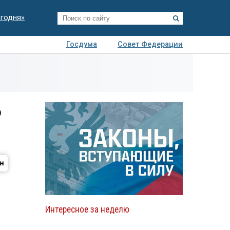
егодня»
Госдума
Совет Федерации
я
Авто
Недвижимость
Технологии
иза
ю
Интересное за неделю