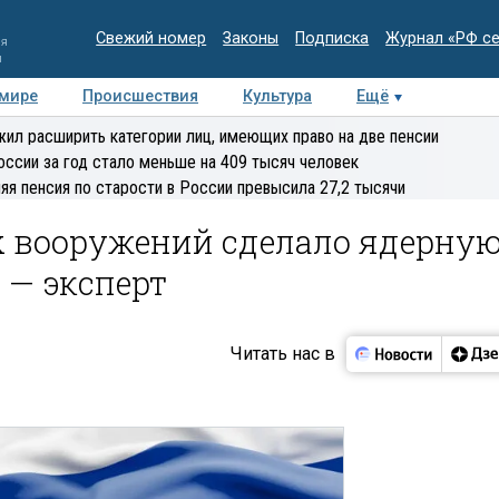
Свежий номер
Законы
Подписка
Журнал «РФ с
ия
и
 мире
Происшествия
Культура
Ещё
Медиацентр
Интервью
Колумнисты
Делова
ил расширить категории лиц, имеющих право на две пенсии
эксперт
оссии за год стало меньше на 409 тысяч человек
яя пенсия по старости в России превысила 27,2 тысячи
 вооружений сделало ядерну
 — эксперт
Читать нас в