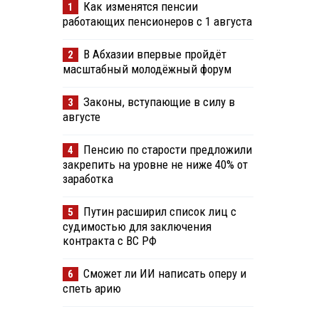
Как изменятся пенсии
1
работающих пенсионеров с 1 августа
В Абхазии впервые пройдёт
2
масштабный молодёжный форум
Законы, вступающие в силу в
3
августе
Пенсию по старости предложили
4
закрепить на уровне не ниже 40% от
заработка
Путин расширил список лиц с
5
судимостью для заключения
контракта с ВС РФ
Сможет ли ИИ написать оперу и
6
спеть арию