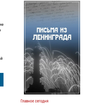
ие
о
ой
Главное сегодня