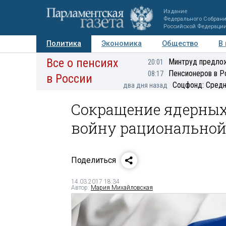
Издание
Федерального Собран
Российской Федераци
Политика
Экономика
Общество
В
Все о пенсиях
Фото
Авторы
Персоны
Мнения
Регионы
Минтруд предлож
20:01
Пенсионеров в Р
08:17
в России
Соцфонд: Средн
два дня назад
Сокращение ядерных
войну рациональной
Поделиться
14.03.2017 18:34
Автор:
Мария Михайловская