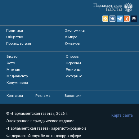
Политика
Экономика
Общество
В мире
Происшествия
Культура
Видео
Опросы
Фото
Персоны
Мнения
Регионы
Медиацентр
Интервью
Колумнисты
Контакты
Реклама
Вакансии
© «Парламентская газета», 2026 г.
Карта сайта
Электронное периодическое издание
«Парламентская газета» зарегистрировано в
Федеральной службе по надзору в сфере