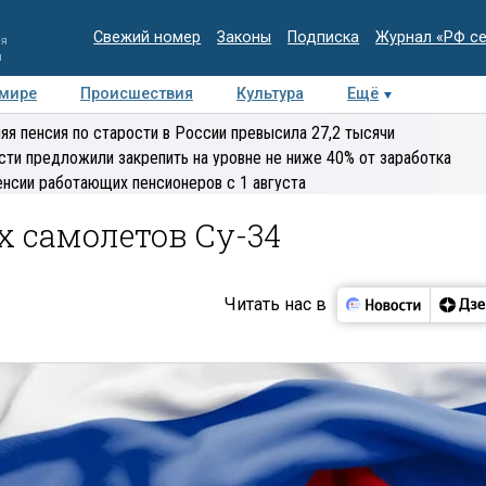
Свежий номер
Законы
Подписка
Журнал «РФ с
ия
и
 мире
Происшествия
Культура
Ещё
Медиацентр
Интервью
Колумнисты
Делова
яя пенсия по старости в России превысила 27,2 тысячи
эксперт
сти предложили закрепить на уровне не ниже 40% от заработка
енсии работающих пенсионеров с 1 августа
х самолетов Су-34
Читать нас в