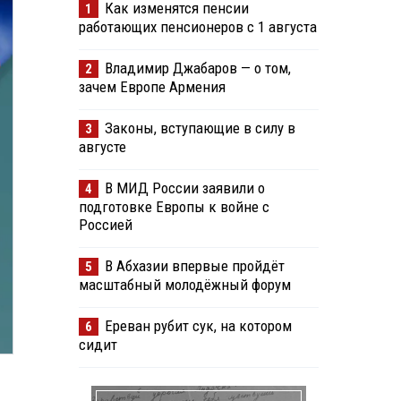
Как изменятся пенсии
1
работающих пенсионеров с 1 августа
Владимир Джабаров — о том,
2
зачем Европе Армения
Законы, вступающие в силу в
3
августе
В МИД России заявили о
4
подготовке Европы к войне с
Россией
В Абхазии впервые пройдёт
5
масштабный молодёжный форум
Ереван рубит сук, на котором
6
сидит