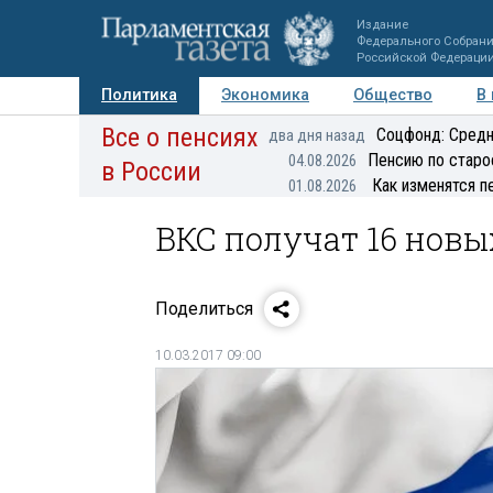
Издание
Федерального Собран
Российской Федераци
Политика
Экономика
Общество
В
Все о пенсиях
Фото
Авторы
Персоны
Мнения
Регионы
Соцфонд: Средн
два дня назад
Пенсию по старо
04.08.2026
в России
Как изменятся п
01.08.2026
ВКС получат 16 новы
Поделиться
10.03.2017 09:00