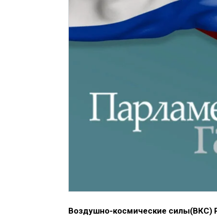
Воздушно-космические силы(ВКС) Р