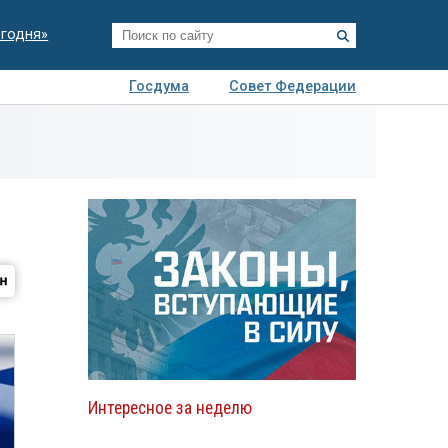
егодня»
Госдума
Совет Федерации
я
Авто
Недвижимость
Технологии
иза
Интересное за неделю