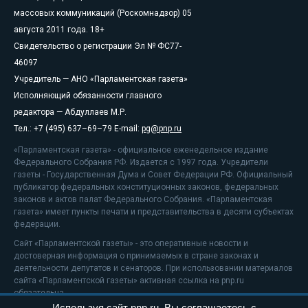
массовых коммуникаций (Роскомнадзор) 05
августа 2011 года. 18+
Свидетельство о регистрации Эл № ФС77-
46097
Учредитель — АНО «Парламентская газета»
Исполняющий обязанности главного
редактора — Абдуллаев М.Р.
Тел.: +7 (495) 637–69–79 E-mail:
pg@pnp.ru
«Парламентская газета» - официальное еженедельное издание
Федерального Собрания РФ. Издается с 1997 года. Учредители
газеты - Государственная Дума и Совет Федерации РФ. Официальный
публикатор федеральных конституционных законов, федеральных
законов и актов палат Федерального Собрания. «Парламентская
газета» имеет пункты печати и представительства в десяти субъектах
федерации.
Сайт «Парламентской газеты» - это оперативные новости и
достоверная информация о принимаемых в стране законах и
деятельности депутатов и сенаторов. При использовании материалов
сайта «Парламентской газеты» активная ссылка на pnp.ru
обязательна.
Используя сайт pnp.ru, Вы соглашаетесь с