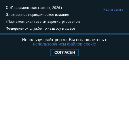
© «Парламентская газета», 2026 г.
Карта сайта
Электронное периодическое издание
«Парламентская газета» зарегистрировано в
Федеральной службе по надзору в сфере
связи, информационных технологий и
Используя сайт pnp.ru, Вы соглашаетесь с
массовых коммуникаций (Роскомнадзор) 05
использованием файлов cookie
августа 2011 года. 18+
СОГЛАСЕН
Свидетельство о регистрации Эл № ФС77-
46097
Учредитель — АНО «Парламентская газета»
Исполняющий обязанности главного
редактора — Абдуллаев М.Р.
Тел.: +7 (495) 637–69–79 E-mail:
pg@pnp.ru
«Парламентская газета» - официальное еженедельное издание
Федерального Собрания РФ. Издается с 1997 года. Учредители
газеты - Государственная Дума и Совет Федерации РФ. Официальный
публикатор федеральных конституционных законов, федеральных
законов и актов палат Федерального Собрания. «Парламентская
газета» имеет пункты печати и представительства в десяти субъектах