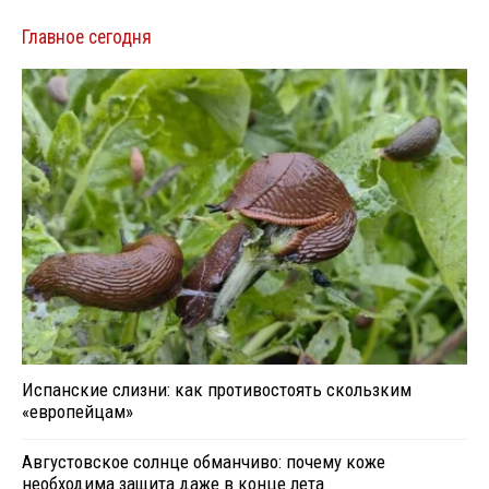
Главное сегодня
Испанские слизни: как противостоять скользким
«европейцам»
Августовское солнце обманчиво: почему коже
необходима защита даже в конце лета