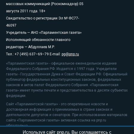
массовых коммуникаций (Роскомнадзор) 05
августа 2011 года. 18+
Свидетельство о регистрации Эл № ФС77-
46097
Учредитель — АНО «Парламентская газета»
Исполняющий обязанности главного
редактора — Абдуллаев М.Р.
Тел.: +7 (495) 637–69–79 E-mail:
pg@pnp.ru
«Парламентская газета» - официальное еженедельное издание
Федерального Собрания РФ. Издается с 1997 года. Учредители
газеты - Государственная Дума и Совет Федерации РФ. Официальный
публикатор федеральных конституционных законов, федеральных
законов и актов палат Федерального Собрания. «Парламентская
газета» имеет пункты печати и представительства в десяти субъектах
федерации.
Сайт «Парламентской газеты» - это оперативные новости и
достоверная информация о принимаемых в стране законах и
деятельности депутатов и сенаторов. При использовании материалов
сайта «Парламентской газеты» активная ссылка на pnp.ru
обязательна.
Используя сайт pnp.ru, Вы соглашаетесь с
На информационном ресурсе применяются
рекомендательные