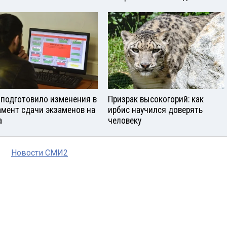
подготовило изменения в
Призрак высокогорий: как
амент сдачи экзаменов на
ирбис научился доверять
а
человеку
Новости СМИ2