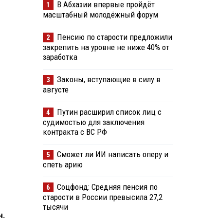
В Абхазии впервые пройдёт
1
масштабный молодёжный форум
Пенсию по старости предложили
2
закрепить на уровне не ниже 40% от
заработка
Законы, вступающие в силу в
3
августе
Путин расширил список лиц с
4
судимостью для заключения
контракта с ВС РФ
Сможет ли ИИ написать оперу и
5
спеть арию
Соцфонд: Средняя пенсия по
6
старости в России превысила 27,2
тысячи
ч.