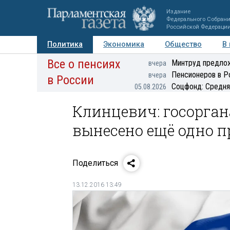
Издание
Федерального Собран
Российской Федераци
Политика
Экономика
Общество
В
Все о пенсиях
Фото
Авторы
Персоны
Мнения
Регионы
Минтруд предлож
вчера
Пенсионеров в Р
вчера
в России
Соцфонд: Средня
05.08.2026
Клинцевич: госорга
вынесено ещё одно 
Поделиться
13.12.2016 13:49