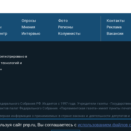
Опросы
Фото
Контакты
ы
Мнения
Регионы
Реклама
ентр
Интервью
Колумнисты
Вакансии
регистрировано в
 технологий и
8+
.
дерального Собрания РФ. Издается с 1997 года. Учредители газеты - Государств
ктов палат Федерального Собрания. «Парламентская газета» имеет пункты печати
оверная информация о принимаемых в стране законах и деятельности депутатов и
льзуя сайт pnp.ru, Вы соглашаетесь с
использованием файлов c
ехнологии