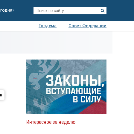
егодня»
Госдума
Совет Федерации
я
Авто
Недвижимость
Технологии
иза
Интересное за неделю