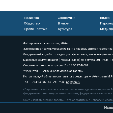
Политика
Экономика
Видео
Общество
В мире
Персон
Происшествия
Культура
Медиац
© «Парламентская газета», 2026 г.
Электронное периодическое издание «Парламентская газета» за
Федеральной службе по надзору в сфере связи, информационных
массовых коммуникаций (Роскомнадзор) 05 августа 2011 года. 1
Свидетельство о регистрации Эл № ФС77-46097
Учредитель — АНО «Парламентская газета»
Исполняющий обязанности главного редактора — Абдуллаев М.Р
Тел.: +7 (495) 637–69–79 E-mail:
pg@pnp.ru
«Парламентская газета» - официальное еженедельное издание Фе
федеральных конституционных законов, федеральных законов и а
Сайт «Парламентской газеты» - это оперативные новости и дост
«Парламентской газеты» активная ссылка на pnp.ru обязательна.
Испо
На информационном ресурсе применяются
рекомендательные т