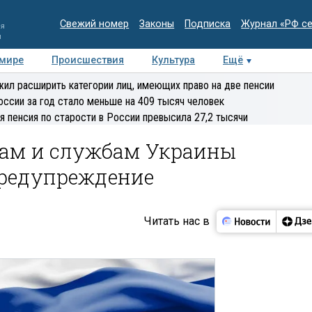
Свежий номер
Законы
Подписка
Журнал «РФ с
ия
и
 мире
Происшествия
Культура
Ещё
Медиацентр
Интервью
Колумнисты
Делова
ил расширить категории лиц, имеющих право на две пенсии
эксперт
оссии за год стало меньше на 409 тысяч человек
я пенсия по старости в России превысила 27,2 тысячи
нам и службам Украины
предупреждение
Читать нас в