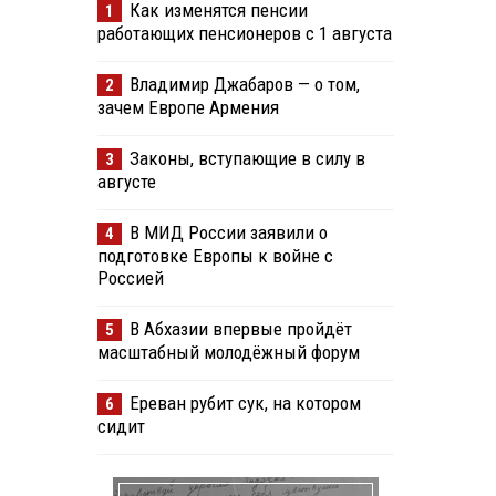
Как изменятся пенсии
1
работающих пенсионеров с 1 августа
Владимир Джабаров — о том,
2
зачем Европе Армения
Законы, вступающие в силу в
3
августе
В МИД России заявили о
4
подготовке Европы к войне с
Россией
В Абхазии впервые пройдёт
5
масштабный молодёжный форум
Ереван рубит сук, на котором
6
сидит