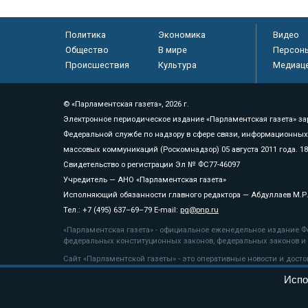
Политика
Экономика
Видео
Общество
В мире
Персон
Происшествия
Культура
Медиац
© «Парламентская газета», 2026 г.
Электронное периодическое издание «Парламентская газета» за
Федеральной службе по надзору в сфере связи, информационных
массовых коммуникаций (Роскомнадзор) 05 августа 2011 года. 1
Свидетельство о регистрации Эл № ФС77-46097
Учредитель — АНО «Парламентская газета»
Исполняющий обязанности главного редактора — Абдуллаев М.Р
Тел.: +7 (495) 637–69–79 E-mail:
pg@pnp.ru
«Парламентская газета» - официальное еженедельное издание Фе
федеральных конституционных законов, федеральных законов и а
Сайт «Парламентской газеты» - это оперативные новости и дост
«Парламентской газеты» активная ссылка на pnp.ru обязательна.
Испо
На информационном ресурсе применяются
рекомендательные т
Положение о защите персональных данных