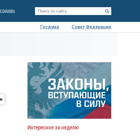
егодня»
Госдума
Совет Федерации
я
Авто
Недвижимость
Технологии
иза
Интересное за неделю