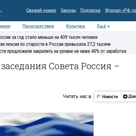
Свежий номер
Законы
Подписка
Журнал «РФ с
ия
и
 мире
Происшествия
Культура
Ещё
Медиацентр
Интервью
Колумнисты
Делова
оссии за год стало меньше на 409 тысяч человек
эксперт
яя пенсия по старости в России превысила 27,2 тысячи
сти предложили закрепить на уровне не ниже 40% от заработка
заседания Совета Россия –
Читать нас в