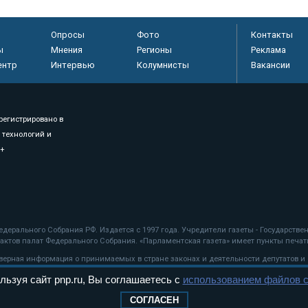
Опросы
Фото
Контакты
ы
Мнения
Регионы
Реклама
ентр
Интервью
Колумнисты
Вакансии
регистрировано в
 технологий и
8+
.
дерального Собрания РФ. Издается с 1997 года. Учредители газеты - Государств
ктов палат Федерального Собрания. «Парламентская газета» имеет пункты печати
оверная информация о принимаемых в стране законах и деятельности депутатов и
льзуя сайт pnp.ru, Вы соглашаетесь с
использованием файлов c
ехнологии
СОГЛАСЕН