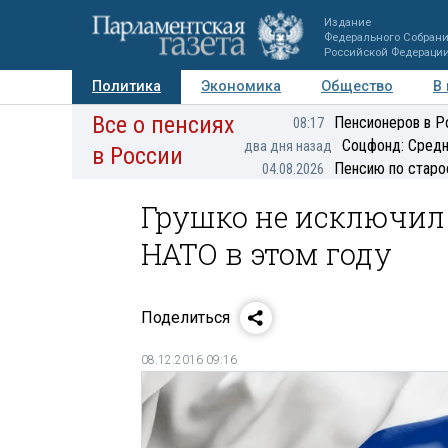
Издание
Федерального Собран
Российской Федераци
Политика
Экономика
Общество
В
Все о пенсиях
Фото
Авторы
Персоны
Мнения
Регионы
Пенсионеров в Р
08:17
Соцфонд: Средн
два дня назад
в России
Пенсию по старо
04.08.2026
Грушко не исключил 
НАТО в этом году‍
Поделиться
08.12.2016 09:16