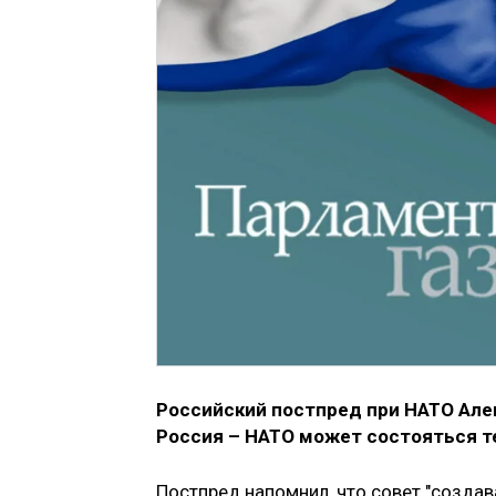
Российский постпред при НАТО Але
Россия – НАТО может состояться 
Постпред напомнил, что совет "созда