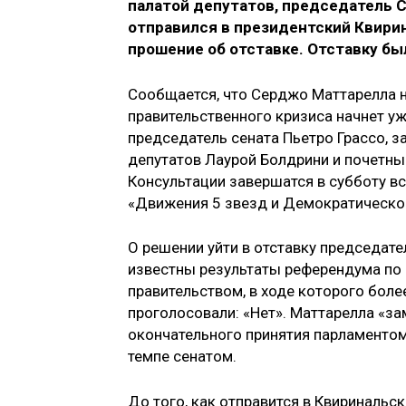
палатой депутатов, председатель 
отправился в президентский Квирин
прошение об отставке. Отставку бы
Сообщается, что Серджо Маттарелла н
правительственного кризиса начнет уж
председатель сената Пьетро Грассо, 
депутатов Лаурой Болдрини и почетн
Консультации завершатся в субботу вс
«Движения 5 звезд и Демократической
О решении уйти в отставку председате
известны результаты референдума по 
правительством, в ходе которого боле
проголосовали: «Нет». Маттарелла «з
окончательного принятия парламентом
темпе сенатом.
До того, как отправится в Квиринальск