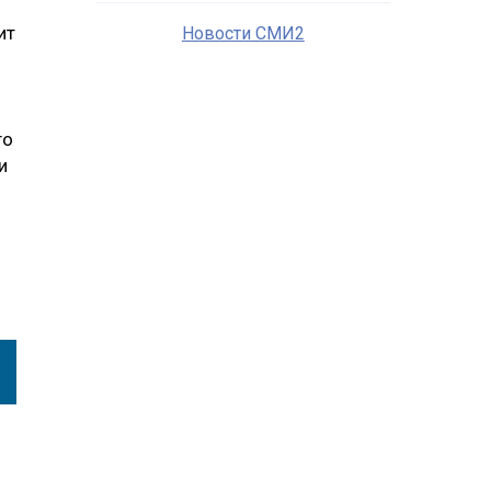
ит
Новости СМИ2
го
и