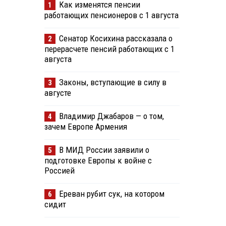
Как изменятся пенсии
1
работающих пенсионеров с 1 августа
Сенатор Косихина рассказала о
2
перерасчете пенсий работающих с 1
августа
Законы, вступающие в силу в
3
августе
Владимир Джабаров — о том,
4
зачем Европе Армения
В МИД России заявили о
5
подготовке Европы к войне с
Россией
Ереван рубит сук, на котором
6
сидит