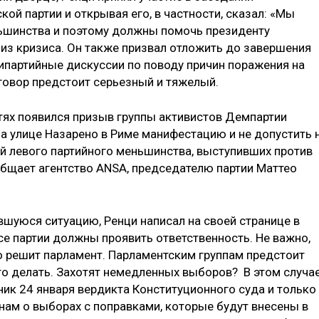
й партии и открывая его, в частности, сказал: «Мы
льшинства и поэтому должны помочь президенту
 из кризиса. Он также призвал отложить до завершения
рипартийные дискуссии по поводу причин поражения на
говор предстоит серьезный и тяжелый.
тях появился призыв группы активистов Демпартии
а улице Назарено в Риме манифестацию и не допустить 
й левого партийного меньшинства, выступивших против
общает агентство ANSA, председателю партии Маттео
вшуюся ситуацию, Ренци написал на своей странице в
все партии должны проявить ответственность. Не важно,
то решит парламент. Парламентским группам предстоит
то делать. Захотят немедленных выборов? В этом случа
ик 24 января вердикта Конституционного суда и только
ам о выборах с поправками, которые будут внесены в