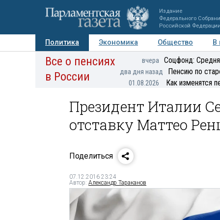
Издание
Федерального Собран
Российской Федераци
Политика
Экономика
Общество
В
Все о пенсиях
Фото
Авторы
Персоны
Мнения
Регионы
Соцфонд: Средня
вчера
Пенсию по стар
два дня назад
в России
Как изменятся п
01.08.2026
Президент Италии С
отставку Маттео Рен
Поделиться
07.12.2016 23:24
Автор:
Александр Тараканов