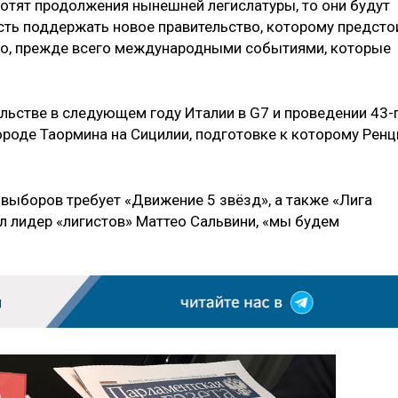
хотят продолжения нынешней легислатуры, то они будут
ть поддержать новое правительство, которому предсто
но, прежде всего международными событиями, которые
ельстве в следующем году Италии в G7 и проведении 43-
ороде Таормина на Сицилии, подготовке к которому Ренц
ыборов требует «Движение 5 звёзд», а также «Лига
ил лидер «лигистов» Маттео Сальвини, «мы будем