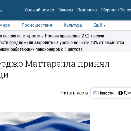
Свежий номер
Законы
Подписка
Журнал «РФ с
ия
и
 мире
Происшествия
Культура
Ещё
Медиацентр
Интервью
Колумнисты
Делова
я пенсия по старости в России превысила 27,2 тысячи
эксперт
ости предложили закрепить на уровне не ниже 40% от заработка
енсии работающих пенсионеров с 1 августа
ерджо Маттарелла принял
ци
Читать нас в