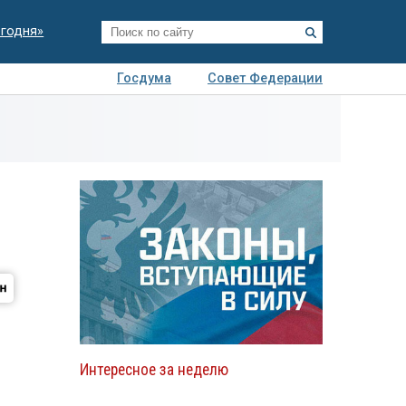
егодня»
Госдума
Совет Федерации
я
Авто
Недвижимость
Технологии
иза
Интересное за неделю