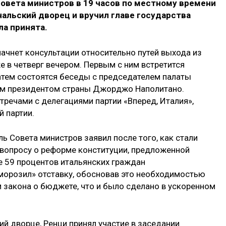
Совета министров в 19 часов по местному времени
альский дворец и вручил главе государства
ла принята.
ачнет консультации относительно путей выхода из
е в четверг вечером. Первым с ним встретится
затем состоятся беседы с председателем палаты
ым президентом страны Джорджо Наполитано.
тречами с делегациями партии «Вперед, Италия»,
 партии.
ль Совета министров заявил после того, как стали
вопросу о реформе конституции, предложенной
е 59 процентов итальянских граждан
аморозил» отставку, обосновав это необходимостью
 закона о бюджете, что и было сделано в ускоренном
ий дворце, Ренци принял участие в заседании