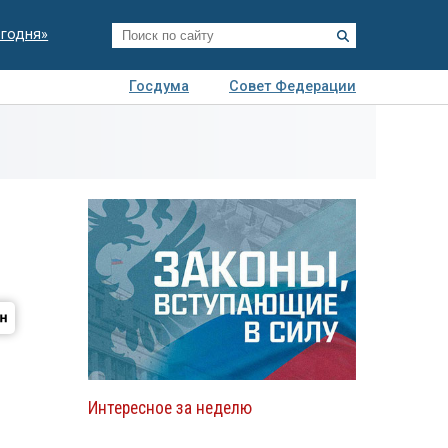
егодня»
Госдума
Совет Федерации
я
Авто
Недвижимость
Технологии
иза
Интересное за неделю