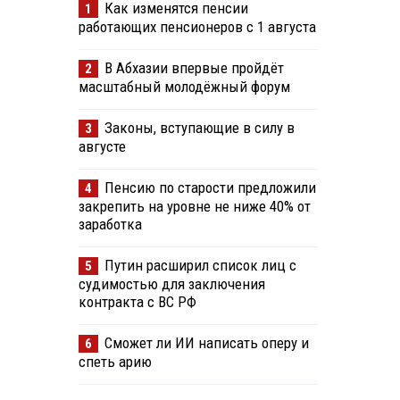
Как изменятся пенсии
1
работающих пенсионеров с 1 августа
В Абхазии впервые пройдёт
2
масштабный молодёжный форум
Законы, вступающие в силу в
3
августе
Пенсию по старости предложили
4
закрепить на уровне не ниже 40% от
заработка
Путин расширил список лиц с
5
судимостью для заключения
контракта с ВС РФ
Сможет ли ИИ написать оперу и
6
спеть арию