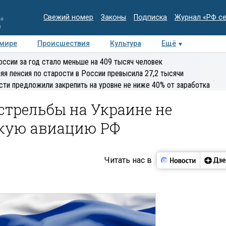
Свежий номер
Законы
Подписка
Журнал «РФ с
ия
и
 мире
Происшествия
Культура
Ещё
Медиацентр
Интервью
Колумнисты
Делова
оссии за год стало меньше на 409 тысяч человек
эксперт
яя пенсия по старости в России превысила 27,2 тысячи
сти предложили закрепить на уровне не ниже 40% от заработка
стрельбы на Украине не
кую авиацию РФ
Читать нас в