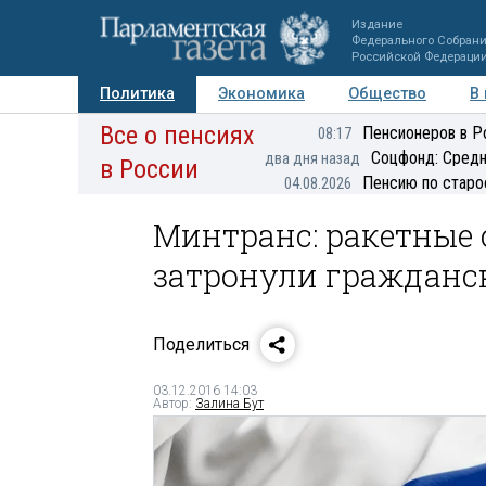
Издание
Федерального Собран
Российской Федераци
Политика
Экономика
Общество
В
Все о пенсиях
Фото
Авторы
Персоны
Мнения
Регионы
Пенсионеров в Р
08:17
Соцфонд: Средн
два дня назад
в России
Пенсию по старо
04.08.2026
Минтранс: ракетные 
затронули гражданс
Поделиться
03.12.2016 14:03
Автор:
Залина Бут