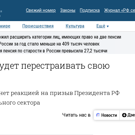
Свежий номер
Законы
Подписка
Журнал «РФ с
ия
и
 мире
Происшествия
Культура
Ещё
Медиацентр
Интервью
Колумнисты
Делова
жил расширить категории лиц, имеющих право на две пенсии
эксперт
России за год стало меньше на 409 тысяч человек
я пенсия по старости в России превысила 27,2 тысячи
удет перестраивать свою
анет реакцией на призыв Президента РФ
ьного сектора
Читать нас в