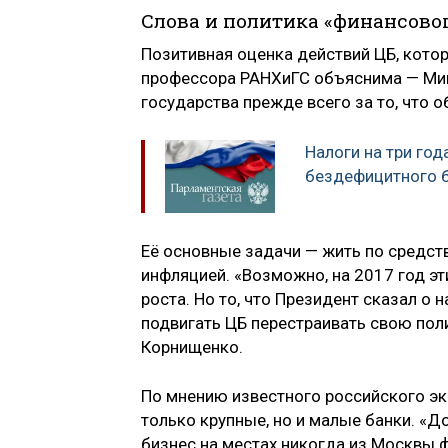
Слова и политика «финансовог
Позитивная оценка действий ЦБ, кото
профессора РАНХиГС объяснима — Ми
государства прежде всего за то, что
Налоги на три года
бездефицитного
Её основные задачи — жить по средст
инфляцией. «Возможно, на 2017 год э
роста. Но то, что Президент сказал о
подвигать ЦБ перестраивать свою поли
Корнищенко.
По мнению известного российского эк
только крупные, но и малые банки. «
бизнес на местах никогда из Москвы ф