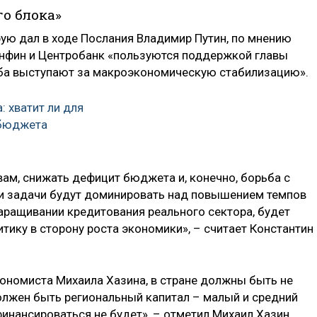
о блока»
рую дал в ходе Послания Владимир Путин, по мнению
нфин и Центробанк «пользуются поддержкой главы
 оба выступают за макроэкономическую стабилизацию».
: хватит ли для
 бюджета
вам, снижать дефицит бюджета и, конечно, борьба с
ти задачи будут доминировать над повышением темпов
 наращивании кредитования реального сектора, будет
тику в сторону роста экономики», – считает Константин
ономиста Михаила Хазина, в стране должны быть не
Должен быть региональный капитал – малый и средний
инансироваться не будет», – отметил Михаил Хазин.