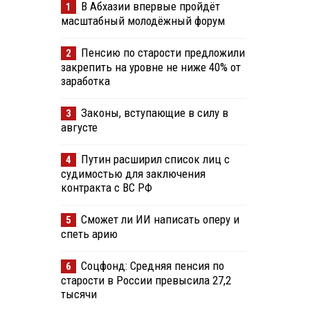
В Абхазии впервые пройдёт
1
масштабный молодёжный форум
Пенсию по старости предложили
2
закрепить на уровне не ниже 40% от
заработка
Законы, вступающие в силу в
3
августе
Путин расширил список лиц с
4
судимостью для заключения
контракта с ВС РФ
Сможет ли ИИ написать оперу и
5
спеть арию
Соцфонд: Средняя пенсия по
6
старости в России превысила 27,2
тысячи