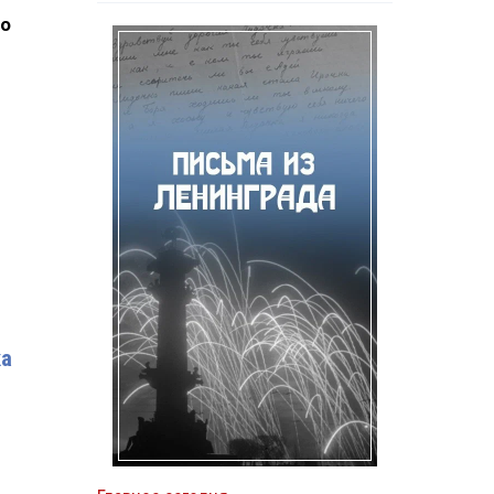
по
ка