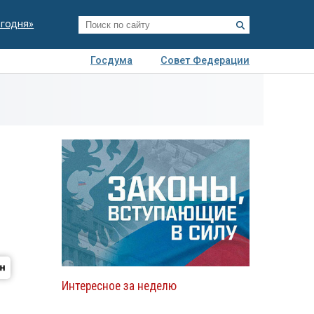
егодня»
Госдума
Совет Федерации
я
Авто
Недвижимость
Технологии
иза
Интересное за неделю