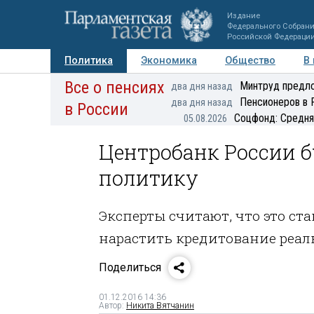
Издание
Федерального Собран
Российской Федераци
Политика
Экономика
Общество
В
Все о пенсиях
Фото
Авторы
Персоны
Мнения
Регионы
Минтруд предло
два дня назад
Пенсионеров в 
два дня назад
в России
Соцфонд: Средня
05.08.2026
Центробанк России б
политику
Эксперты считают, что это ст
нарастить кредитование реал
Поделиться
01.12.2016 14:36
Автор:
Никита Вятчанин