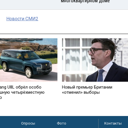
многоквартирном доме
Новости СМИ2
ang U8L обрёл особо
Новый премьер Британии
шную четырёхместную
«отменил» выборы
ю
Опросы
Фото
Контакты