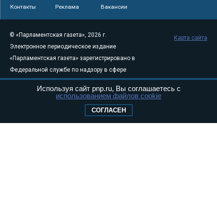
Контакты
Реклама
Вакансии
© «Парламентская газета», 2026 г.
Карта сайта
Электронное периодическое издание
«Парламентская газета» зарегистрировано в
Федеральной службе по надзору в сфере
связи, информационных технологий и
Используя сайт pnp.ru, Вы соглашаетесь с
массовых коммуникаций (Роскомнадзор) 05
использованием файлов cookie
августа 2011 года. 18+
СОГЛАСЕН
Свидетельство о регистрации Эл № ФС77-
46097
Учредитель — АНО «Парламентская газета»
Исполняющий обязанности главного
редактора — Абдуллаев М.Р.
Тел.: +7 (495) 637–69–79 E-mail:
pg@pnp.ru
«Парламентская газета» - официальное еженедельное издание
Федерального Собрания РФ. Издается с 1997 года. Учредители
газеты - Государственная Дума и Совет Федерации РФ. Официальный
публикатор федеральных конституционных законов, федеральных