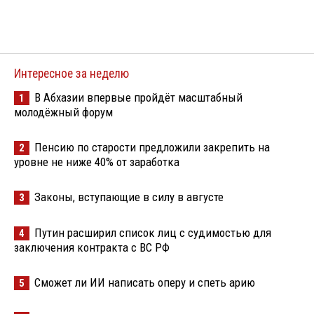
Интересное за неделю
В Абхазии впервые пройдёт масштабный
1
молодёжный форум
Пенсию по старости предложили закрепить на
2
уровне не ниже 40% от заработка
Законы, вступающие в силу в августе
3
Путин расширил список лиц с судимостью для
4
заключения контракта с ВС РФ
Сможет ли ИИ написать оперу и спеть арию
5