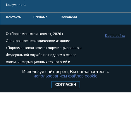
Колумнисты
Контакты
Реклама
Вакансии
© «Парламентская газета», 2026 г.
Карта сайта
Электронное периодическое издание
«Парламентская газета» зарегистрировано в
Федеральной службе по надзору в сфере
связи, информационных технологий и
массовых коммуникаций (Роскомнадзор) 05
Используя сайт pnp.ru, Вы соглашаетесь с
использованием файлов cookie
августа 2011 года. 18+
Свидетельство о регистрации Эл № ФС77-
СОГЛАСЕН
46097
Учредитель — АНО «Парламентская газета»
Исполняющий обязанности главного
редактора — Абдуллаев М.Р.
Тел.: +7 (495) 637–69–79 E-mail:
pg@pnp.ru
«Парламентская газета» - официальное еженедельное издание