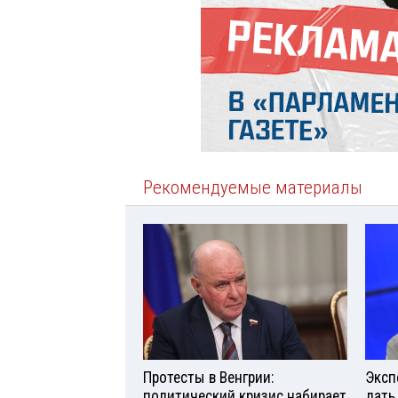
Рекомендуемые материалы
Протесты в Венгрии:
Эксп
политический кризис набирает
дать