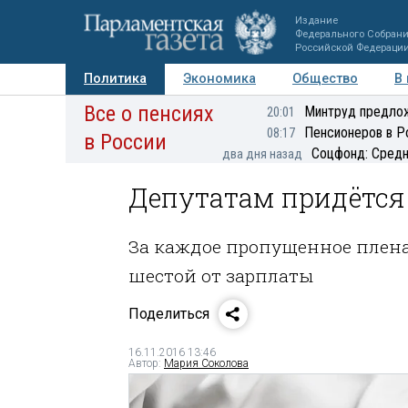
Издание
Федерального Собран
Российской Федераци
Политика
Экономика
Общество
В
Все о пенсиях
Фото
Авторы
Персоны
Мнения
Регионы
Минтруд предлож
20:01
Пенсионеров в Р
08:17
в России
Соцфонд: Средн
два дня назад
Депутатам придётся
За каждое пропущенное плена
шестой от зарплаты
Поделиться
16.11.2016 13:46
Автор:
Мария Соколова