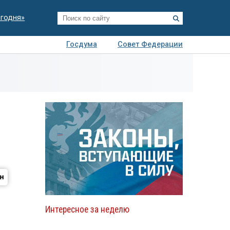
егодня»
Госдума
Совет Федерации
я
Авто
Недвижимость
Технологии
иза
Интересное за неделю