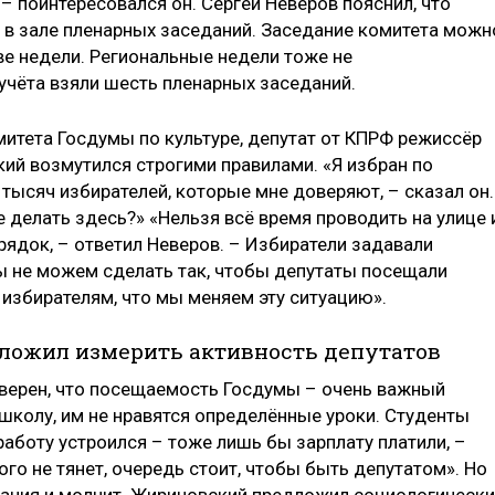
 – поинтересовался он. Сергей Неверов пояснил, что
в зале пленарных заседаний. Заседание комитета можн
ве недели. Региональные недели тоже не
учёта взяли шесть пленарных заседаний.
итета Госдумы по культуре, депутат от КПРФ режиссёр
ий возмутился строгими правилами. «Я избран по
тысяч избирателей, которые мне доверяют, – сказал он.
е делать здесь?» «Нельзя всё время проводить на улице 
ядок, – ответил Неверов. – Избиратели задавали
мы не можем сделать так, чтобы депутаты посещали
 избирателям, что мы меняем эту ситуацию».
ожил измерить активность депутатов
ерен, что посещаемость Госдумы – очень важный
 школу, им не нравятся определённые уроки. Студенты
 работу устроился – тоже лишь бы зарплату платили, –
ого не тянет, очередь стоит, чтобы быть депутатом». Но
едания и молчит. Жириновский предложил социологическ