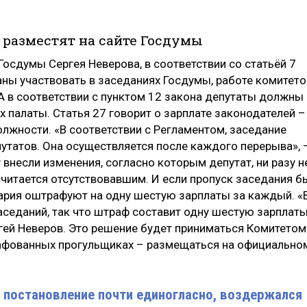
разместят на сайте Госдумы
осдумы Сергея Неверова, в соответствии со статьёй 7
аны участвовать в заседаниях Госдумы, работе комитето
 А в соответствии с пунктом 12 закона депутаты должны
х палаты. Статья 27 говорит о зарплате законодателей –
олжности. «В соответствии с Регламентом, заседание
путатов. Она осуществляется после каждого перерыва», 
 внесли изменения, согласно которым депутат, ни разу н
считается отсутствовавшим. И если пропуск заседания б
ария оштрафуют на одну шестую зарплаты за каждый. «
аседаний, так что штраф составит одну шестую зарплаты
гей Неверов. Это решение будет приниматься Комитетом
рафованных прогульщиках – размещаться на официально
 постановление почти единогласно, воздержался