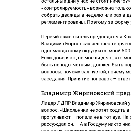
остальные дни у нас не стоят ничего?»
«контролируемость» возможна только 
собрать дважды в неделю или раз в д
регламентированы. Поэтому за форму 
Первый заместитель председателя Ком
Владимир Бортко как человек творческ
одномандатному округу и со мной 500 
Если доверяют, не моё ли дело, что мн
быть неподотчётным, должен быть пор
вопросы, почему зал пустой, почему 
заседания. Принятие поправок – ответ
Владимир Жириновский предл
Лидер ЛДПР Владимир Жириновский ув
вопрос. «Школьники не хотят ходить в
прогуливают – попали не в тот вуз. На
рассуждал он. – А в Госдуму никто ник
кто-то из депутатов приходит на зас