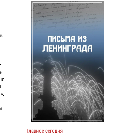
в
–
е
ыл
В
»,
м
Главное сегодня