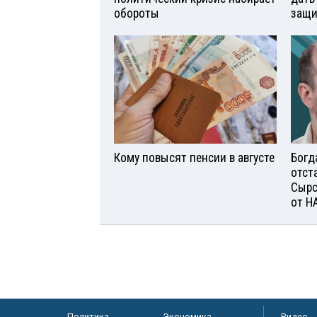
обороты
защи
Кому повысят пенсии в августе
Богд
отст
Сырс
от Н
Политика
Экономика
Видео