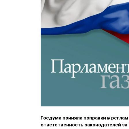
Госдума приняла поправки в регла
ответственность законодателей за 