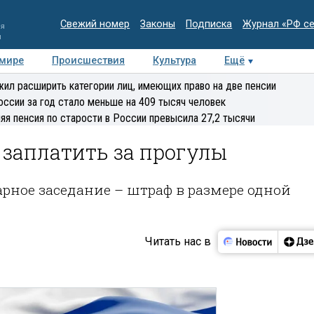
Свежий номер
Законы
Подписка
Журнал «РФ с
ия
и
 мире
Происшествия
Культура
Ещё
Медиацентр
Интервью
Колумнисты
Делова
ил расширить категории лиц, имеющих право на две пенсии
эксперт
оссии за год стало меньше на 409 тысяч человек
яя пенсия по старости в России превысила 27,2 тысячи
 заплатить за прогулы
рное заседание – штраф в размере одной
Читать нас в