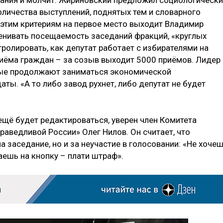
оличества выступлений, поднятых тем и словарного
 этим критериям на первое место выходит Владимир
енивать посещаемость заседаний фракций, «круглых
тролировать, как депутат работает с избирателями на
риёма граждан – за созыв выходит 5000 приёмов. Лидер
орые продолжают заниматься экономической
ы. «А то либо завод рухнет, либо депутат не будет
ещё будет редактироваться, уверен член Комитета
праведливой России» Олег Нилов. Он считает, что
а заседание, но и за неучастие в голосовании: «Не хоче
ешь на кнопку – плати штраф».