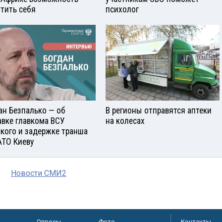
тить себя
психолог
ан Безпалько — об
В регионы отправятся аптеки
авке главкома ВСУ
на колесах
кого и задержке транша
АТО Киеву
Новости СМИ2
Опросы
Фото
Контакты