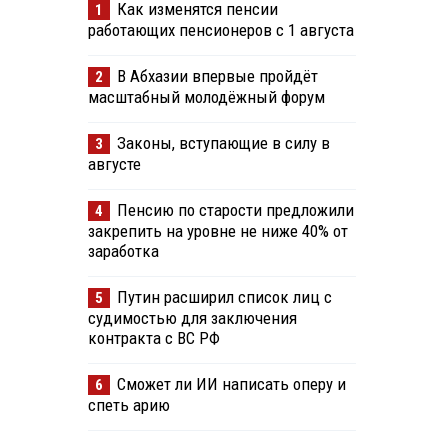
Как изменятся пенсии
1
работающих пенсионеров с 1 августа
В Абхазии впервые пройдёт
2
масштабный молодёжный форум
Законы, вступающие в силу в
3
августе
Пенсию по старости предложили
4
закрепить на уровне не ниже 40% от
заработка
Путин расширил список лиц с
5
судимостью для заключения
контракта с ВС РФ
Сможет ли ИИ написать оперу и
6
спеть арию