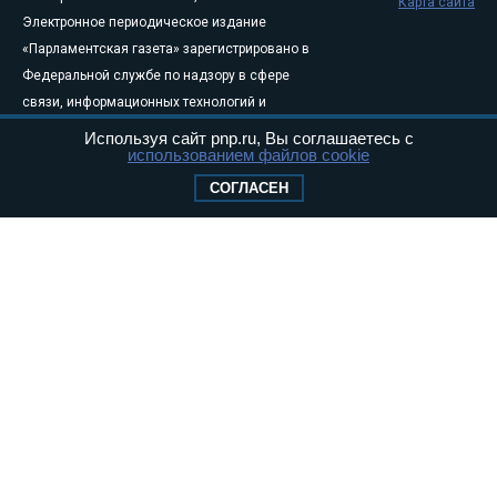
Карта сайта
Электронное периодическое издание
«Парламентская газета» зарегистрировано в
Федеральной службе по надзору в сфере
связи, информационных технологий и
массовых коммуникаций (Роскомнадзор) 05
Используя сайт pnp.ru, Вы соглашаетесь с
использованием файлов cookie
августа 2011 года. 18+
Свидетельство о регистрации Эл № ФС77-
СОГЛАСЕН
46097
Учредитель — АНО «Парламентская газета»
Исполняющий обязанности главного
редактора — Абдуллаев М.Р.
Тел.: +7 (495) 637–69–79 E-mail:
pg@pnp.ru
«Парламентская газета» - официальное еженедельное издание
Федерального Собрания РФ. Издается с 1997 года. Учредители
газеты - Государственная Дума и Совет Федерации РФ. Официальный
публикатор федеральных конституционных законов, федеральных
законов и актов палат Федерального Собрания. «Парламентская
газета» имеет пункты печати и представительства в десяти субъектах
федерации.