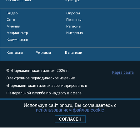
Видео
Опросы
Фото
Персоны
Мнения
Регионы
Медиацентр
Интервью
Колумнисты
Контакты
Реклама
Вакансии
© «Парламентская газета», 2026 г.
Карта сайта
Электронное периодическое издание
«Парламентская газета» зарегистрировано в
Федеральной службе по надзору в сфере
связи, информационных технологий и
Используя сайт pnp.ru, Вы соглашаетесь с
массовых коммуникаций (Роскомнадзор) 05
использованием файлов cookie
августа 2011 года. 18+
СОГЛАСЕН
Свидетельство о регистрации Эл № ФС77-
46097
Учредитель — АНО «Парламентская газета»