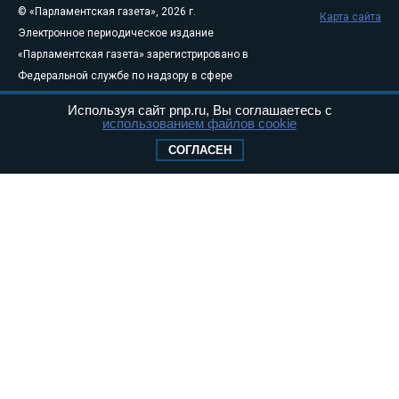
© «Парламентская газета», 2026 г.
Карта сайта
Электронное периодическое издание
«Парламентская газета» зарегистрировано в
Федеральной службе по надзору в сфере
связи, информационных технологий и
Используя сайт pnp.ru, Вы соглашаетесь с
массовых коммуникаций (Роскомнадзор) 05
использованием файлов cookie
августа 2011 года. 18+
СОГЛАСЕН
Свидетельство о регистрации Эл № ФС77-
46097
Учредитель — АНО «Парламентская газета»
Исполняющий обязанности главного
редактора — Абдуллаев М.Р.
Тел.: +7 (495) 637–69–79 E-mail:
pg@pnp.ru
«Парламентская газета» - официальное еженедельное издание
Федерального Собрания РФ. Издается с 1997 года. Учредители
газеты - Государственная Дума и Совет Федерации РФ. Официальный
публикатор федеральных конституционных законов, федеральных
законов и актов палат Федерального Собрания. «Парламентская
газета» имеет пункты печати и представительства в десяти субъектах
федерации.