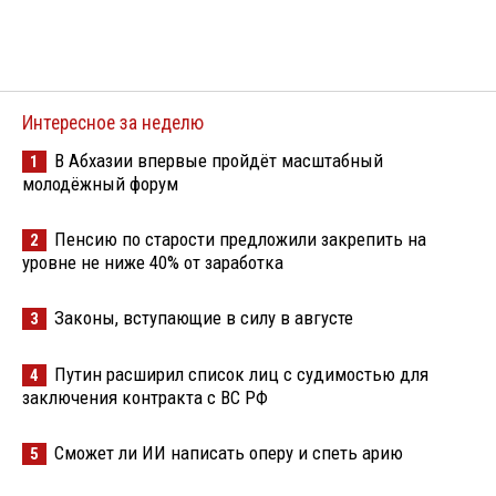
Интересное за неделю
В Абхазии впервые пройдёт масштабный
1
молодёжный форум
Пенсию по старости предложили закрепить на
2
уровне не ниже 40% от заработка
Законы, вступающие в силу в августе
3
Путин расширил список лиц с судимостью для
4
заключения контракта с ВС РФ
Сможет ли ИИ написать оперу и спеть арию
5