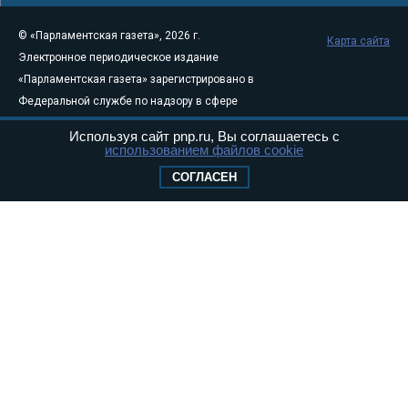
© «Парламентская газета», 2026 г.
Карта сайта
Электронное периодическое издание
«Парламентская газета» зарегистрировано в
Федеральной службе по надзору в сфере
связи, информационных технологий и
Используя сайт pnp.ru, Вы соглашаетесь с
массовых коммуникаций (Роскомнадзор) 05
использованием файлов cookie
августа 2011 года. 18+
СОГЛАСЕН
Свидетельство о регистрации Эл № ФС77-
46097
Учредитель — АНО «Парламентская газета»
Исполняющий обязанности главного
редактора — Абдуллаев М.Р.
Тел.: +7 (495) 637–69–79 E-mail:
pg@pnp.ru
«Парламентская газета» - официальное еженедельное издание
Федерального Собрания РФ. Издается с 1997 года. Учредители
газеты - Государственная Дума и Совет Федерации РФ. Официальный
публикатор федеральных конституционных законов, федеральных
законов и актов палат Федерального Собрания. «Парламентская
газета» имеет пункты печати и представительства в десяти субъектах