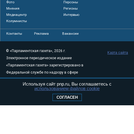
Фото
Персоны
Мнения
Регионы
Медиацентр
Интервью
Колумнисты
Контакты
Реклама
Вакансии
© «Парламентская газета», 2026 г.
Карта сайта
Электронное периодическое издание
«Парламентская газета» зарегистрировано в
Федеральной службе по надзору в сфере
связи, информационных технологий и
Используя сайт pnp.ru, Вы соглашаетесь с
массовых коммуникаций (Роскомнадзор) 05
использованием файлов cookie
августа 2011 года. 18+
СОГЛАСЕН
Свидетельство о регистрации Эл № ФС77-
46097
Учредитель — АНО «Парламентская газета»
Исполняющий обязанности главного
редактора — Абдуллаев М.Р.