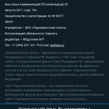
массовых коммуникаций (Роскомнадзор) 05
августа 2011 года. 18+
Свидетельство о регистрации Эл № ФС77-
46097
Учредитель — АНО «Парламентская газета»
Исполняющий обязанности главного
редактора — Абдуллаев М.Р.
Тел.: +7 (495) 637–69–79 E-mail:
pg@pnp.ru
«Парламентская газета» - официальное еженедельное издание
Федерального Собрания РФ. Издается с 1997 года. Учредители
газеты - Государственная Дума и Совет Федерации РФ. Официальный
публикатор федеральных конституционных законов, федеральных
законов и актов палат Федерального Собрания. «Парламентская
газета» имеет пункты печати и представительства в десяти субъектах
федерации.
Сайт «Парламентской газеты» - это оперативные новости и
достоверная информация о принимаемых в стране законах и
деятельности депутатов и сенаторов. При использовании материалов
сайта «Парламентской газеты» активная ссылка на pnp.ru
обязательна.
Используя сайт pnp.ru, Вы соглашаетесь с