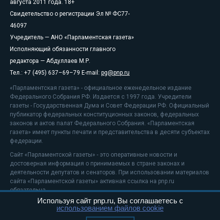
августа 2011 года. 18+
Свидетельство о регистрации Эл № ФС77-
46097
Учредитель — АНО «Парламентская газета»
Исполняющий обязанности главного
редактора — Абдуллаев М.Р.
Тел.: +7 (495) 637–69–79 E-mail:
pg@pnp.ru
«Парламентская газета» - официальное еженедельное издание
Федерального Собрания РФ. Издается с 1997 года. Учредители
газеты - Государственная Дума и Совет Федерации РФ. Официальный
публикатор федеральных конституционных законов, федеральных
законов и актов палат Федерального Собрания. «Парламентская
газета» имеет пункты печати и представительства в десяти субъектах
федерации.
Сайт «Парламентской газеты» - это оперативные новости и
достоверная информация о принимаемых в стране законах и
деятельности депутатов и сенаторов. При использовании материалов
сайта «Парламентской газеты» активная ссылка на pnp.ru
обязательна.
Используя сайт pnp.ru, Вы соглашаетесь с
На информационном ресурсе применяются
рекомендательные
использованием файлов cookie
технологии