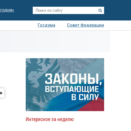
егодня»
Госдума
Совет Федерации
я
Авто
Недвижимость
Технологии
иза
Интересное за неделю