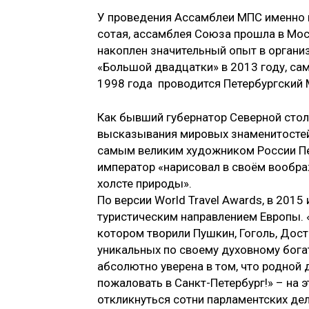
У проведения Ассамблеи МПС именно в
сотая, ассамблея Союза прошла в Моск
накоплен значительный опыт в органи
«Большой двадцатки» в 2013 году, сам
1998 года проводится Петербургски
Как бывший губернатор Северной сто
высказывания мировых знаменитостей
самым великим художником России Пе
император «нарисовал в своём вообра
холсте природы».
По версии World Travel Awards, в 2015
туристическим направлением Европы. «
котором творили Пушкин, Гоголь, Дост
уникальных по своему духовному богат
абсолютно уверена в том, что родной
пожаловать в Санкт-Петербург!» – на
откликнуться сотни парламентских дел