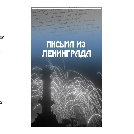
ся
В
о
й
в