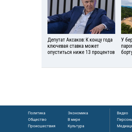
Депутат Аксаков: К концу года
У бе
ключевая ставка может
паро
опуститься ниже 13 процентов
борт
Политика
Экономика
Видео
Общество
В мире
Персон
Происшествия
Культура
Медиац