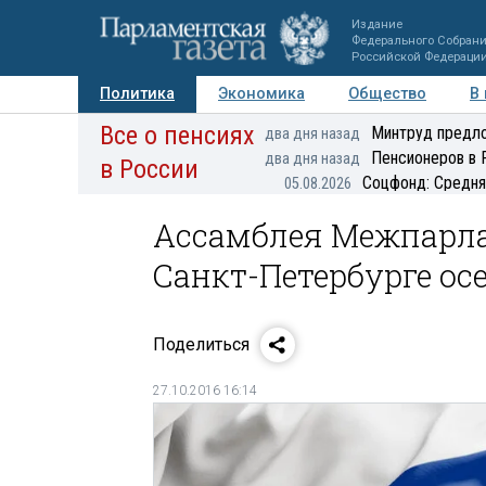
Издание
Федерального Собран
Российской Федераци
Политика
Экономика
Общество
В
Все о пенсиях
Фото
Авторы
Персоны
Мнения
Регионы
Минтруд предло
два дня назад
Пенсионеров в 
два дня назад
в России
Соцфонд: Средня
05.08.2026
Ассамблея Межпарла
Санкт-Петербурге ос
Поделиться
27.10.2016 16:14