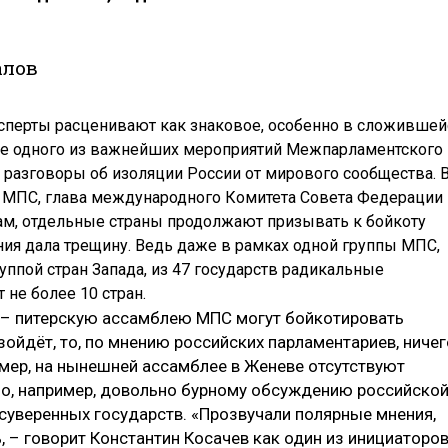
алов
сперты расценивают как знаковое, особенно в сложившей
е одного из важнейших мероприятий Межпарламентского
т разговоры об изоляции России от мирового сообщества. 
ер МПС, глава международного Комитета Совета Федерации
овам, отдельные страны продолжают призывать к бойкоту
ения дала трещину. Ведь даже в рамках одной группы МПС,
уппой стран Запада, из 47 государств радикальные
не более 10 стран.
е – питерскую ассамблею МПС могут бойкотировать
зойдёт, то, по мнению российских парламентариев, ничег
имер, на нынешней ассамблее в Женеве отсутствуют
ало, например, довольно бурному обсуждению российско
суверенных государств. «Прозвучали полярные мнения,
 – говорит Константин Косачев как один из инициаторо