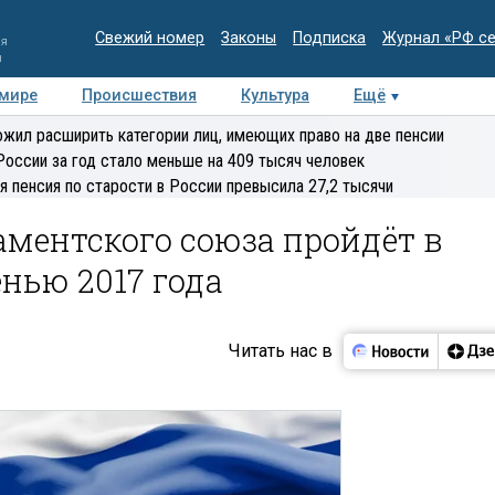
Свежий номер
Законы
Подписка
Журнал «РФ с
ия
и
 мире
Происшествия
Культура
Ещё
Медиацентр
Интервью
Колумнисты
Делова
жил расширить категории лиц, имеющих право на две пенсии
эксперт
России за год стало меньше на 409 тысяч человек
я пенсия по старости в России превысила 27,2 тысячи
ментского союза пройдёт в
енью 2017 года
Читать нас в