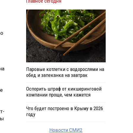
Главное сегодня
во
на
Паровые котлетки с водорослями на
обед и запеканка на завтрак
Оспорить штраф от кикшеринговой
ие
компании проще, чем кажется
Что будет построено в Крыму в 2026
т-
году
вы
Новости СМИ2