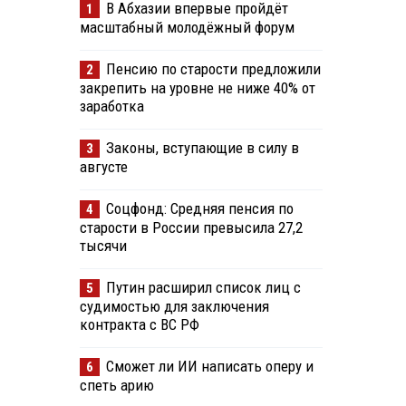
В Абхазии впервые пройдёт
1
масштабный молодёжный форум
Пенсию по старости предложили
2
закрепить на уровне не ниже 40% от
заработка
Законы, вступающие в силу в
3
августе
Соцфонд: Средняя пенсия по
4
старости в России превысила 27,2
тысячи
Путин расширил список лиц с
5
судимостью для заключения
контракта с ВС РФ
Сможет ли ИИ написать оперу и
6
спеть арию