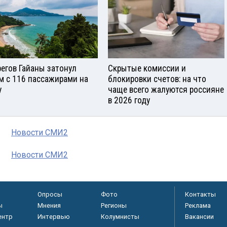
регов Гайаны затонул
Скрытые комиссии и
м с 116 пассажирами на
блокировки счетов: на что
у
чаще всего жалуются россияне
в 2026 году
Новости СМИ2
Новости СМИ2
Опросы
Фото
Контакты
ы
Мнения
Регионы
Реклама
ентр
Интервью
Колумнисты
Вакансии