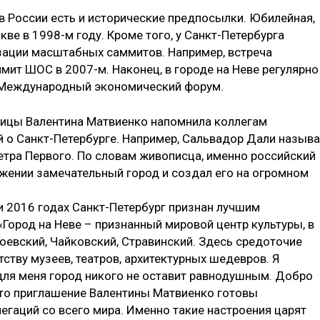
 России есть и исторические предпосылки. Юбилейная,
ве в 1998-м году. Кроме того, у Санкт-Петербурга
зации масштабных саммитов. Например, встреча
мит ШОС в 2007-м. Наконец, в городе на Неве регулярно
й Международный экономический форум.
лицы Валентина Матвиенко напомнила коллегам
 о Санкт-Петербурге. Например, Сальвадор Дали назыв
тра Первого. По словам живописца, именно российский
жении замечательный город и создал его на огромном
 и 2016 годах Санкт-Петербург признан лучшим
Город на Неве – признанный мировой центр культуры, в
оевский, Чайковский, Стравинский. Здесь средоточие
ству музеев, театров, архитектурных шедевров. Я
 для меня город никого не оставит равнодушным. Добро
 это приглашение Валентины Матвиенко готовы
егаций со всего мира. Именно такие настроения царят