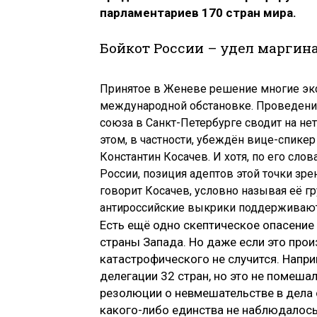
парламентариев 170 стран мира.
Бойкот России – удел маргин
Принятое в Женеве решение многие эк
международной обстановке. Проведени
союза в Санкт-Петербурге сводит на не
этом, в частности, убеждён вице-спик
Константин Косачев. И хотя, по его сл
России, позиция адептов этой точки зр
говорит Косачев, условно называя её гр
антироссийские выкрики поддерживают 
Есть ещё одно скептическое опасени
страны Запада. Но даже если это прои
катастрофического не случится. Напр
делегации 32 стран, но это не помеш
резолюции о невмешательстве в дела 
какого-либо единства не наблюдалось,