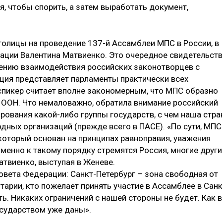
я, чтобы спорить, а затем выработать документ,
олицы на проведение 137-й Ассамблеи МПС в России, в
ации Валентина Матвиенко. Это очередное свидетельст
блению взаимодействия российских законотворцев с
ия представляет парламенты практически всех
 спикер считает вполне закономерным, что МПС образно
ООН. Что немаловажно, обратила внимание российский
рования какой-либо группы государств, с чем наша стра
дных организаций (прежде всего в ПАСЕ). «По сути, МПС
который основан на принципах равноправия, уважения
 Именно к такому порядку стремятся Россия, многие друг
атвиенко, выступая в Женеве.
овета Федерации: Санкт-Петербург – зона свободная от
тарии, кто пожелает принять участие в Ассамблее в Санк
ь. Никаких ограничений с нашей стороны не будет. Как 
государством уже даны».