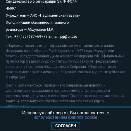
Свидетельство о регистрации Эл № ФС77-
46097
Учредитель — АНО «Парламентская газета»
Исполняющий обязанности главного
редактора — Абдуллаев М.Р.
Тел.: +7 (495) 637–69–79 E-mail:
pg@pnp.ru
«Парламентская газета» - официальное еженедельное издание
Федерального Собрания РФ. Издается с 1997 года. Учредители
газеты - Государственная Дума и Совет Федерации РФ. Официальный
публикатор федеральных конституционных законов, федеральных
законов и актов палат Федерального Собрания. «Парламентская
газета» имеет пункты печати и представительства в десяти субъектах
федерации.
Сайт «Парламентской газеты» - это оперативные новости и
достоверная информация о принимаемых в стране законах и
деятельности депутатов и сенаторов. При использовании материалов
сайта «Парламентской газеты» активная ссылка на pnp.ru
обязательна.
Используя сайт pnp.ru, Вы соглашаетесь с
На информационном ресурсе применяются
рекомендательные
использованием файлов cookie
технологии
Положение о защите персональных данных
СОГЛАСЕН