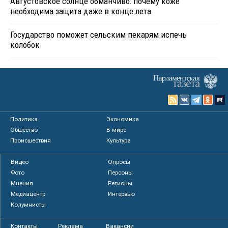
Августовское солнце обманчиво: почему коже
необходима защита даже в конце лета
Государство поможет сельским пекарям испечь
колобок
Политика
Экономика
Общество
В мире
Происшествия
Культура
Видео
Опросы
Фото
Персоны
Мнения
Регионы
Медиацентр
Интервью
Колумнисты
Контакты
Реклама
Вакансии