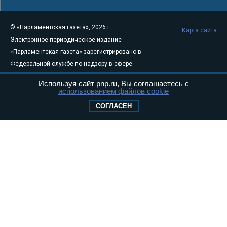
© «Парламентская газета», 2026 г.
Карта сайта
Электронное периодическое издание
«Парламентская газета» зарегистрировано в
Федеральной службе по надзору в сфере
связи, информационных технологий и
Используя сайт pnp.ru, Вы соглашаетесь с
массовых коммуникаций (Роскомнадзор) 05
использованием файлов cookie
августа 2011 года. 18+
СОГЛАСЕН
Свидетельство о регистрации Эл № ФС77-
46097
Учредитель — АНО «Парламентская газета»
Исполняющий обязанности главного
редактора — Абдуллаев М.Р.
Тел.: +7 (495) 637–69–79 E-mail:
pg@pnp.ru
«Парламентская газета» - официальное еженедельное издание
Федерального Собрания РФ. Издается с 1997 года. Учредители
газеты - Государственная Дума и Совет Федерации РФ. Официальный
публикатор федеральных конституционных законов, федеральных
законов и актов палат Федерального Собрания. «Парламентская