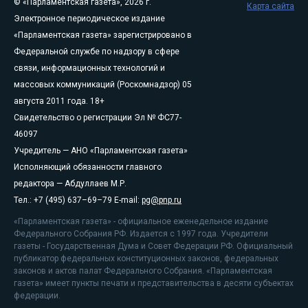
© «Парламентская газета», 2026 г.
Карта сайта
Электронное периодическое издание
«Парламентская газета» зарегистрировано в
Федеральной службе по надзору в сфере
связи, информационных технологий и
массовых коммуникаций (Роскомнадзор) 05
августа 2011 года. 18+
Свидетельство о регистрации Эл № ФС77-
46097
Учредитель — АНО «Парламентская газета»
Исполняющий обязанности главного
редактора — Абдуллаев М.Р.
Тел.: +7 (495) 637–69–79 E-mail:
pg@pnp.ru
«Парламентская газета» - официальное еженедельное издание
Федерального Собрания РФ. Издается с 1997 года. Учредители
газеты - Государственная Дума и Совет Федерации РФ. Официальный
публикатор федеральных конституционных законов, федеральных
законов и актов палат Федерального Собрания. «Парламентская
газета» имеет пункты печати и представительства в десяти субъектах
федерации.