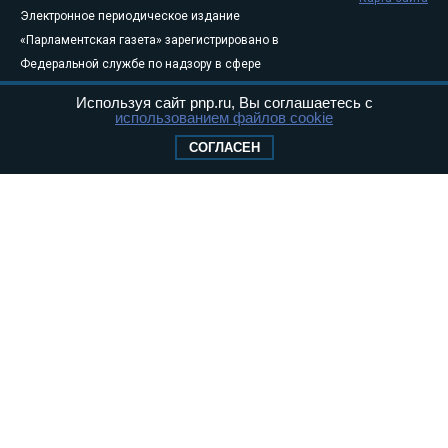
Электронное периодическое издание
«Парламентская газета» зарегистрировано в
Федеральной службе по надзору в сфере
связи, информационных технологий и
Используя сайт pnp.ru, Вы соглашаетесь с
массовых коммуникаций (Роскомнадзор) 05
использованием файлов cookie
августа 2011 года. 18+
СОГЛАСЕН
Свидетельство о регистрации Эл № ФС77-
46097
Учредитель — АНО «Парламентская газета»
Исполняющий обязанности главного
редактора — Абдуллаев М.Р.
Тел.: +7 (495) 637–69–79 E-mail:
pg@pnp.ru
«Парламентская газета» - официальное еженедельное издание
Федерального Собрания РФ. Издается с 1997 года. Учредители
газеты - Государственная Дума и Совет Федерации РФ. Официальный
публикатор федеральных конституционных законов, федеральных
законов и актов палат Федерального Собрания. «Парламентская
газета» имеет пункты печати и представительства в десяти субъектах
федерации.
Сайт «Парламентской газеты» - это оперативные новости и