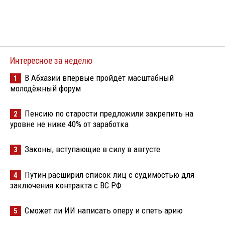
Интересное за неделю
В Абхазии впервые пройдёт масштабный
1
молодёжный форум
Пенсию по старости предложили закрепить на
2
уровне не ниже 40% от заработка
Законы, вступающие в силу в августе
3
Путин расширил список лиц с судимостью для
4
заключения контракта с ВС РФ
Сможет ли ИИ написать оперу и спеть арию
5