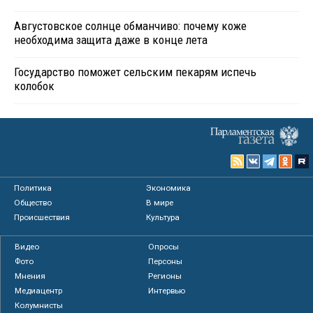
Августовское солнце обманчиво: почему коже
необходима защита даже в конце лета
Государство поможет сельским пекарям испечь
колобок
Политика
Экономика
Общество
В мире
Происшествия
Культура
Видео
Опросы
Фото
Персоны
Мнения
Регионы
Медиацентр
Интервью
Колумнисты