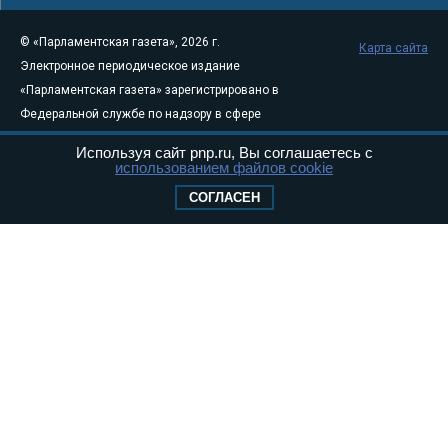
© «Парламентская газета», 2026 г.
Карта сайта
Электронное периодическое издание
«Парламентская газета» зарегистрировано в
Федеральной службе по надзору в сфере
связи, информационных технологий и
Используя сайт pnp.ru, Вы соглашаетесь с
массовых коммуникаций (Роскомнадзор) 05
использованием файлов cookie
августа 2011 года. 18+
СОГЛАСЕН
Свидетельство о регистрации Эл № ФС77-
46097
Учредитель — АНО «Парламентская газета»
Исполняющий обязанности главного
редактора — Абдуллаев М.Р.
Тел.: +7 (495) 637–69–79 E-mail:
pg@pnp.ru
«Парламентская газета» - официальное еженедельное издание
Федерального Собрания РФ. Издается с 1997 года. Учредители
газеты - Государственная Дума и Совет Федерации РФ. Официальный
публикатор федеральных конституционных законов, федеральных
законов и актов палат Федерального Собрания. «Парламентская