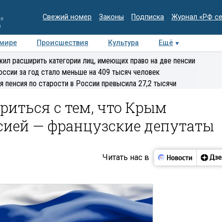
Свежий номер
Законы
Подписка
Журнал «РФ с
ия
и
 мире
Происшествия
Культура
Ещё
Медиацентр
Интервью
Колумнисты
Делова
ил расширить категории лиц, имеющих право на две пенсии
эксперт
оссии за год стало меньше на 409 тысяч человек
я пенсия по старости в России превысила 27,2 тысячи
иться с тем, что Крым
сией — французские депутаты
Читать нас в