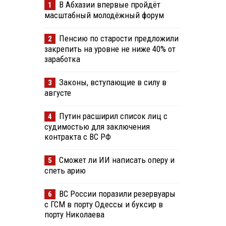
В Абхазии впервые пройдёт
1
масштабный молодёжный форум
Пенсию по старости предложили
2
закрепить на уровне не ниже 40% от
заработка
Законы, вступающие в силу в
3
августе
Путин расширил список лиц с
4
судимостью для заключения
контракта с ВС РФ
Сможет ли ИИ написать оперу и
5
спеть арию
ВС России поразили резервуары
6
с ГСМ в порту Одессы и буксир в
порту Николаева