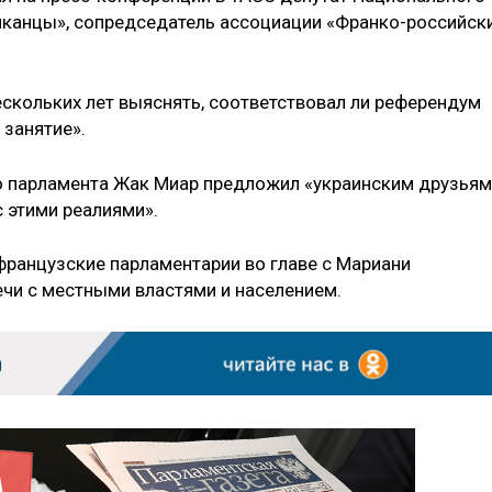
иканцы», сопредседатель ассоциации «Франко-российск
ескольких лет выяснять, соответствовал ли референдум
 занятие».
го парламента Жак Миар предложил «украинским друзьям
с этими реалиями».
французские парламентарии во главе с Мариани
ечи с местными властями и населением.