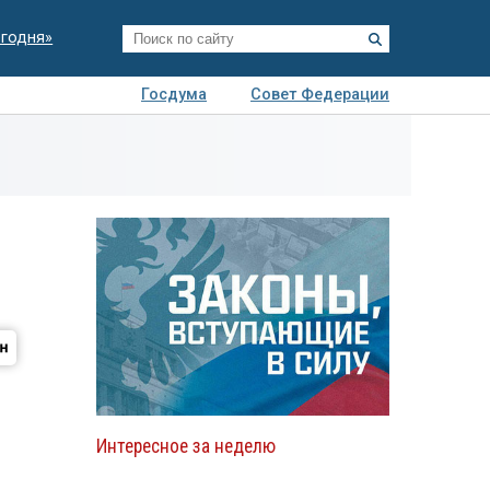
егодня»
Госдума
Совет Федерации
я
Авто
Недвижимость
Технологии
иза
Интересное за неделю