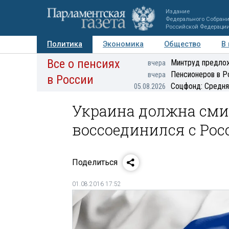
Издание
Федерального Собран
Российской Федераци
Политика
Экономика
Общество
В
Все о пенсиях
Фото
Авторы
Персоны
Мнения
Регионы
Минтруд предлож
вчера
Пенсионеров в Р
вчера
в России
Соцфонд: Средня
05.08.2026
Украина должна смир
воссоединился с Рос
Поделиться
01.08.2016 17:52