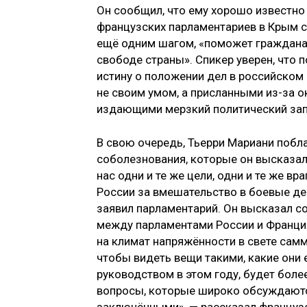
Он сообщил, что ему хорошо известн
французских парламентариев в Крым с 
ещё одним шагом, «поможет граждана
свободе страны». Спикер уверен, что
истину о положении дел в российском
не своим умом, а присланными из-за 
издающими мерзкий политический зап
В свою очередь, Тьерри Мариани побл
соболезнования, которые он высказал 
нас одни и те же цели, одни и те же в
России за вмешательство в боевые дей
заявил парламентарий. Он высказал со
между парламентами России и Франции
на климат напряжённости в свете сам
чтобы видеть вещи такими, какие они 
руководством в этом году, будет бол
вопросы, которые широко обсуждаются