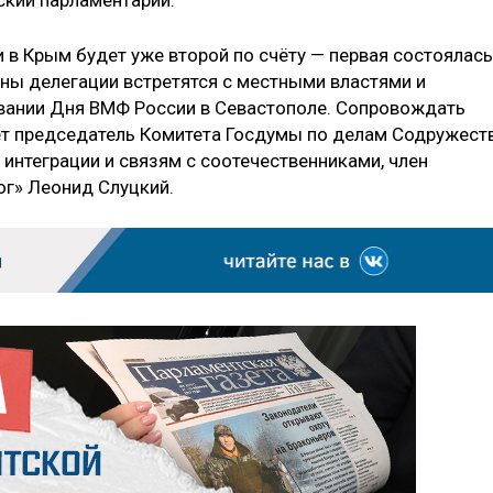
ский парламентарий.
 в Крым будет уже второй по счёту — первая состоялась
лены делегации встретятся с местными властями и
овании Дня ВМФ России в Севастополе. Сопровождать
дет председатель Комитета Госдумы по делам Содружест
интеграции и связям с соотечественниками, член
ог» Леонид Слуцкий.