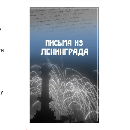
у
ти
зу