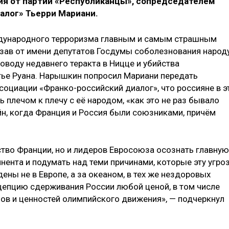
ия от партии «Республиканцы», сопредседателем
алог» Тьерри Мариани.
ждународного терроризма главным и самым страшным
зав от имени депутатов Госдумы соболезнования народ
поводу недавнего теракта в Ницце и убийства
тье Руана. Нарышкин попросил Мариани передать
социации «Франко-российский диалог», что россияне в э
 плечом к плечу с её народом, «как это не раз бывало
йн, когда Франция и Россия были союзниками, причём
тво Франции, но и лидеров Евросоюза осознать главную
нента и подумать над теми причинами, которые эту угро
ены не в Европе, а за океаном, в тех же нездоровых
цепцию сдерживания России любой ценой, в том числе
лов и ценностей олимпийского движения», — подчеркнул