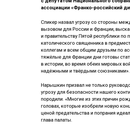
с депутатом Национального собран
ассоциации «Франко-российский ди
Спикер назвал угрозу со стороны ме
вызовом для России и Франции, выска
и правительству Пятой республики по 
католического священника в предмес
коллегам и всем общим друзьям по ас
тяжёлые для Франции дни готовы стать
в истории, во время обеих мировых во
надёжными и твёрдыми союзниками».
Нарышкин призвал не только руководс
угрозу для безопасности нашего конти
породили. «Многие из этих причин рожд
головах, которые изобрели новую кон
ценой предательства и попрания идеа
глава палаты.