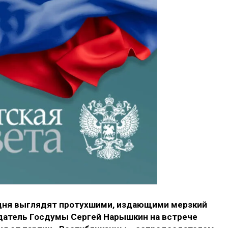
одня выглядят протухшими, издающими мерзкий
едатель Госдумы Сергей Нарышкин на встрече