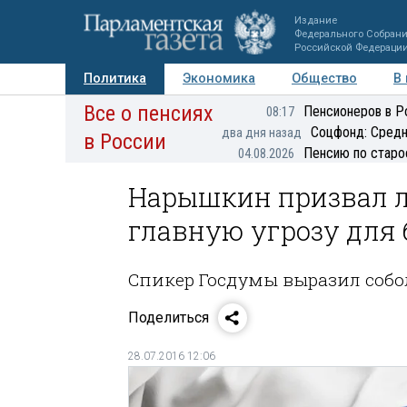
Издание
Федерального Собран
Российской Федераци
Политика
Экономика
Общество
В
Все о пенсиях
Фото
Авторы
Персоны
Мнения
Регионы
Пенсионеров в Р
08:17
Соцфонд: Средн
два дня назад
в России
Пенсию по старо
04.08.2026
Нарышкин призвал л
главную угрозу для 
Спикер Госдумы выразил собо
Поделиться
28.07.2016 12:06