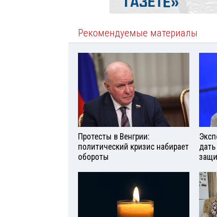
Рекомендуемые материалы
Протесты в Венгрии:
Эксп
политический кризис набирает
дать
обороты
защи