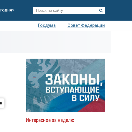
егодня»
Госдума
Совет Федерации
я
Авто
Недвижимость
Технологии
иза
и
Интересное за неделю