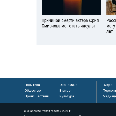
Причиной смерти актера Юрия
Росс
Смирнова мог стать инсульт
могу
лет
Политика
Экономика
Видео
Общество
В мире
Персон
Происшествия
Культура
Медиац
© «Парламентская газета», 2026 г.