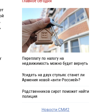
Главное сегодня
ет
ой
ь
ь
у
Переплату по налогу на
недвижимость можно будет вернуть
Усидеть на двух стульях: станет ли
Армения новой «анти-Россией»?
Родственников сирот поможет найти
полиция
Новости СМИ2