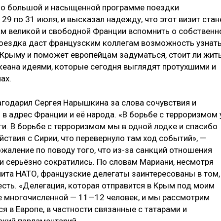
о о большой и насыщенной программе поездки
29 по 31 июля, и высказал надежду, что этот визит стан
м великой и свободной Франции вспомнить о собственн
 поездка даст французским коллегам возможность узнат
 Крыму и поможет европейцам задуматься, стоит ли жит
океана идеями, которые сегодня выглядят протухшими и
ах.
агодарил Сергея Нарышкина за слова сочувствия и
в адрес Франции и её народа. «В борьбе с терроризмом 
раги. В борьбе с терроризмом мы в одной лодке и спасибо
ствия с Сирии, что перевернуло там ход событий», —
жаление по поводу того, что из-за санкций отношения
 серьёзно сократились. По словам Мариани, несмотря
мита НАТО, французские делегаты заинтересованы в том,
есть. «Делегация, которая отправится в Крым под моим
ее многочисленной — 11—12 человек, и мы рассмотрим
 в Европе, в частности связанные с татарами и