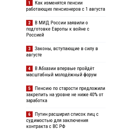
Как изменятся пенсии
1
работающих пенсионеров с 1 августа
В МИД России заявили о
2
подготовке Европы к войне с
Россией
Законы, вступающие в силу в
3
августе
В Абхазии впервые пройдёт
4
масштабный молодёжный форум
Пенсию по старости предложили
5
закрепить на уровне не ниже 40% от
заработка
Путин расширил список лиц с
6
судимостью для заключения
контракта с ВС РФ