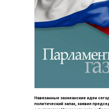
Навязанные заокеанские идеи сег
политический запах, заявил предс