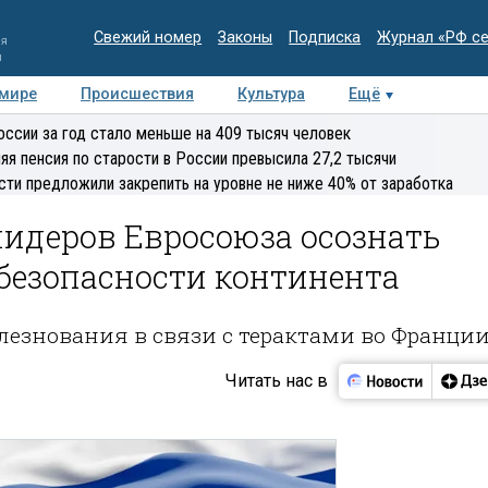
Свежий номер
Законы
Подписка
Журнал «РФ с
ия
и
 мире
Происшествия
Культура
Ещё
Медиацентр
Интервью
Колумнисты
Делова
оссии за год стало меньше на 409 тысяч человек
эксперт
яя пенсия по старости в России превысила 27,2 тысячи
сти предложили закрепить на уровне не ниже 40% от заработка
идеров Евросоюза осознать
безопасности континента
лезнования в связи с терактами во Франци
Читать нас в