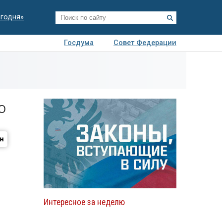
егодня»
Госдума
Совет Федерации
я
Авто
Недвижимость
Технологии
иза
‎
Интересное за неделю