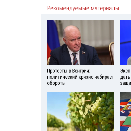
Рекомендуемые материалы
Протесты в Венгрии:
Эксп
политический кризис набирает
дать
обороты
защи