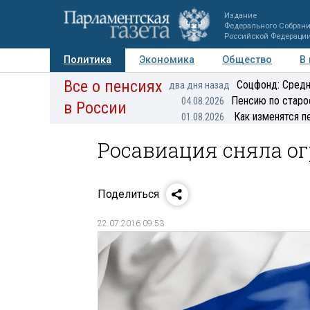
Издание
Федерального Собран
Российской Федераци
Политика
Экономика
Общество
В
Все о пенсиях
Фото
Авторы
Персоны
Мнения
Регионы
Соцфонд: Средн
два дня назад
Пенсию по старо
04.08.2026
в России
Как изменятся п
01.08.2026
Росавиация сняла ог
Поделиться
22.07.2016 09:53