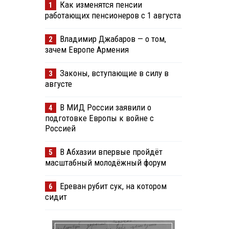
Как изменятся пенсии
1
работающих пенсионеров с 1 августа
Владимир Джабаров — о том,
2
зачем Европе Армения
Законы, вступающие в силу в
3
августе
В МИД России заявили о
4
подготовке Европы к войне с
Россией
В Абхазии впервые пройдёт
5
масштабный молодёжный форум
Ереван рубит сук, на котором
6
сидит