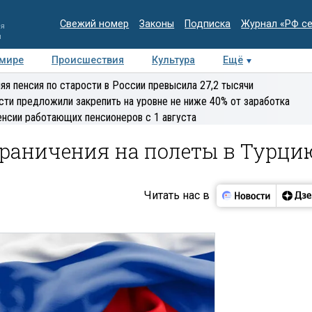
Свежий номер
Законы
Подписка
Журнал «РФ с
ия
и
 мире
Происшествия
Культура
Ещё
Медиацентр
Интервью
Колумнисты
Делова
яя пенсия по старости в России превысила 27,2 тысячи
эксперт
сти предложили закрепить на уровне не ниже 40% от заработка
енсии работающих пенсионеров с 1 августа
раничения на полеты в Турцию
Читать нас в