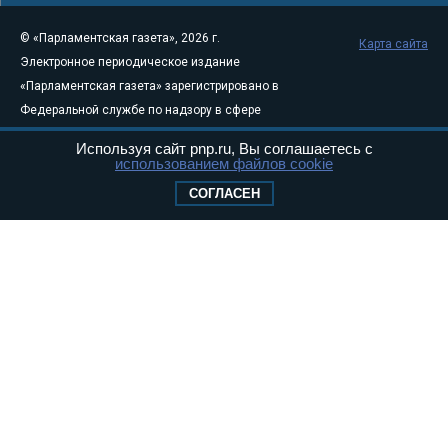
© «Парламентская газета», 2026 г.
Карта сайта
Электронное периодическое издание
«Парламентская газета» зарегистрировано в
Федеральной службе по надзору в сфере
связи, информационных технологий и
Используя сайт pnp.ru, Вы соглашаетесь с
массовых коммуникаций (Роскомнадзор) 05
использованием файлов cookie
августа 2011 года. 18+
СОГЛАСЕН
Свидетельство о регистрации Эл № ФС77-
46097
Учредитель — АНО «Парламентская газета»
Исполняющий обязанности главного
редактора — Абдуллаев М.Р.
Тел.: +7 (495) 637–69–79 E-mail:
pg@pnp.ru
«Парламентская газета» - официальное еженедельное издание
Федерального Собрания РФ. Издается с 1997 года. Учредители
газеты - Государственная Дума и Совет Федерации РФ. Официальный
публикатор федеральных конституционных законов, федеральных
законов и актов палат Федерального Собрания. «Парламентская
газета» имеет пункты печати и представительства в десяти субъектах