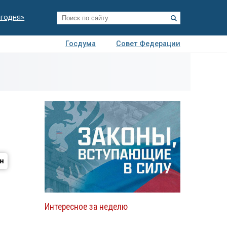
егодня»
Госдума
Совет Федерации
я
Авто
Недвижимость
Технологии
иза
Интересное за неделю