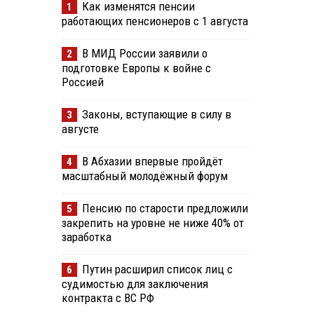
Как изменятся пенсии
1
работающих пенсионеров с 1 августа
В МИД России заявили о
2
подготовке Европы к войне с
Россией
Законы, вступающие в силу в
3
августе
В Абхазии впервые пройдёт
4
масштабный молодёжный форум
Пенсию по старости предложили
5
закрепить на уровне не ниже 40% от
заработка
Путин расширил список лиц с
6
судимостью для заключения
контракта с ВС РФ