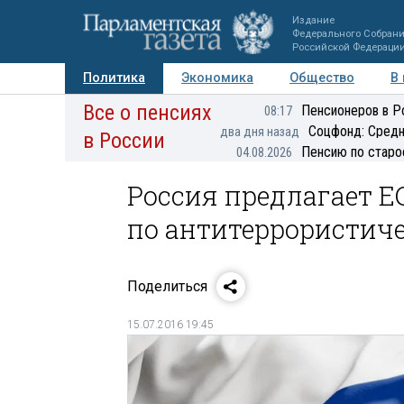
Издание
Федерального Собран
Российской Федераци
Политика
Экономика
Общество
В
Все о пенсиях
Фото
Авторы
Персоны
Мнения
Регионы
Пенсионеров в Р
08:17
Соцфонд: Средн
два дня назад
в России
Пенсию по старо
04.08.2026
Россия предлагает Е
по антитеррористич
Поделиться
15.07.2016 19:45