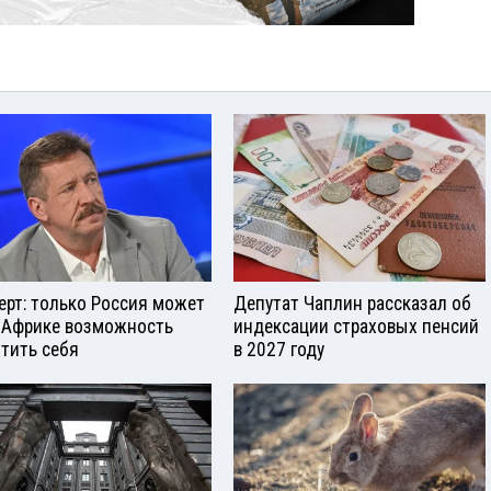
ерт: только Россия может
Депутат Чаплин рассказал об
 Африке возможность
индексации страховых пенсий
тить себя
в 2027 году