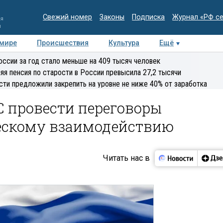
Свежий номер
Законы
Подписка
Журнал «РФ с
ия
и
 мире
Происшествия
Культура
Ещё
Медиацентр
Интервью
Колумнисты
Делова
оссии за год стало меньше на 409 тысяч человек
эксперт
яя пенсия по старости в России превысила 27,2 тысячи
сти предложили закрепить на уровне не ниже 40% от заработка
С провести переговоры
ескому взаимодействию
Читать нас в