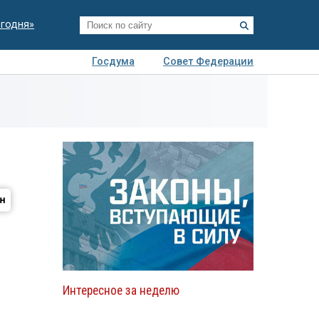
егодня»
Госдума
Совет Федерации
я
Авто
Недвижимость
Технологии
иза
Интересное за неделю